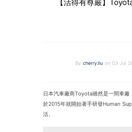
【活得有尊嚴】Toyo
By
cherry.liu
on 03 Jul 2
日本汽車廠商Toyota雖然是一間
於2015年就開始著手研發Human Su
活。