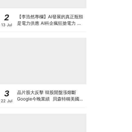
2
【李浩然專欄】AI發展的真正瓶頸
是電力供應 AI科企瘋狂搶電力 美
13 Jul
股七雄誰佔上風？
3
晶片股大反擊 韓股開盤漲熔斷
Google今晚業績 貝森特稱美國將
22 Jul
掌控全球80%算力 科技股死貓彈定
係洗盤再爆升？