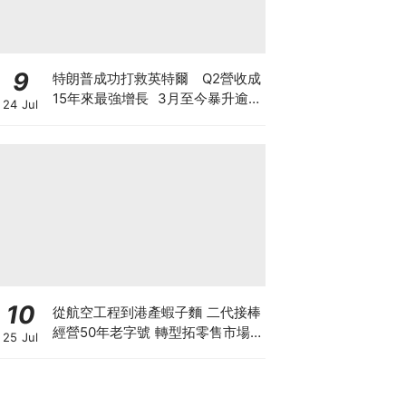
9
特朗普成功打救英特爾 Q2營收成
15年來最強增長 3月至今暴升逾2
24 Jul
倍 揭英特爾翻身原因 現價還值博
嗎？
10
從航空工程到港產蝦子麵 二代接棒
經營50年老字號 轉型拓零售市場
25 Jul
將香港味道賣至英澳加