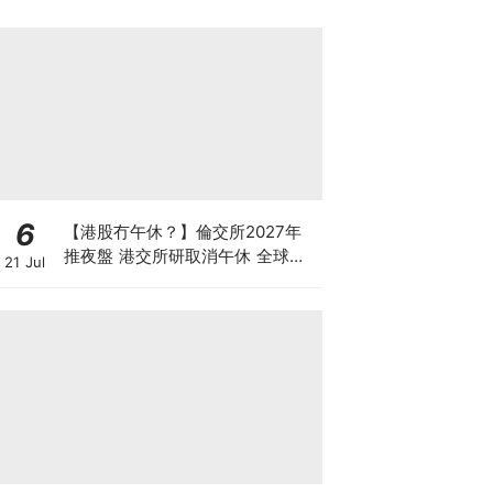
6
【港股冇午休？】倫交所2027年
推夜盤 港交所研取消午休 全球交
21 Jul
易所為何爭奪「全天候交易」？