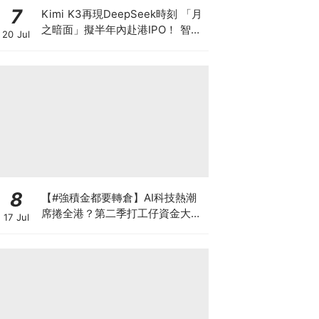
7
Kimi K3再現DeepSeek時刻 「月
之暗面」擬半年內赴港IPO！ 智譜
20 Jul
兩日瀉逾4成 MiniMax累跌超8成
8
【#強積金都要轉倉】AI科技熱潮
席捲全港？第二季打工仔資金大遷
17 Jul
徙 邊間受託人成吸金贏家？一文讀
懂最新資產配置轉變 第三季應否
繼續追美股？