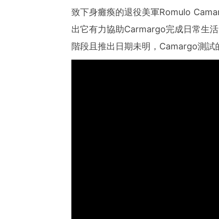
致下身癱瘓的退役美軍Romulo Cam
出它有力協助Carmargo完成日常
階段且推出日期未明，Camargo測