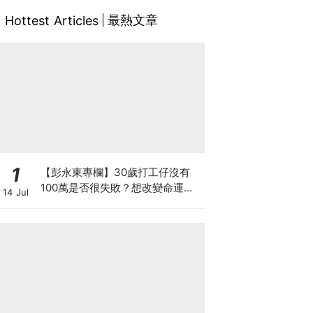
最熱文章
Hottest Articles
1
【彭永東專欄】30歲打工仔沒有
100萬是否很失敗？想改變命運應
14 Jul
每月投資 狠心減少換手機及旅行