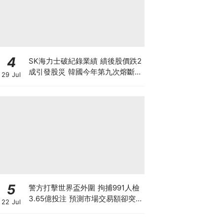
4
SK海力士破紀錄業績 績後股價跌2
成引發股災 韓國今年第九次熔斷
29 Jul
7709高位蒸發9成 見底是否言之尚
早？
5
警方打擊世界盃外圍 拘捕991人檢
3.65億投注 預測市場交易額卻突
22 Jul
破3900億！Polymarket冇王管 究
竟誰在改寫賭博定義？