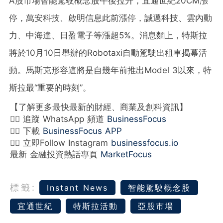
A股市場智能駕駛概念股午後拉升，宜通世紀20CM漲
停，萬安科技、啟明信息此前漲停，誠邁科技、雲內動
力、中海達、日盈電子等漲超5%。消息麵上，特斯拉
將於10月10日舉辦的Robotaxi自動駕駛出租車揭幕活
動。馬斯克形容這將是自幾年前推出Model 3以來，特
斯拉最“重要的時刻”。
【了解更多最快最新的財經、商業及創科資訊】
👉🏻 追蹤 WhatsApp 頻道
BusinessFocus
👉🏻 下載
BusinessFocus APP
👉🏻 立即Follow Instagram
businessfocus.io
最新 金融投資熱話專頁
MarketFocus
標籤:
Instant News
智能駕駛概念股
宜通世紀
特斯拉活動
亞股市場