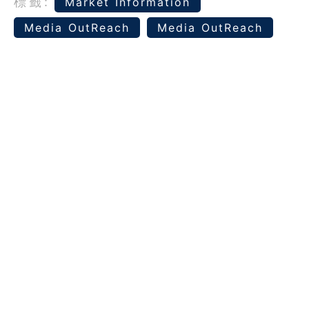
標籤:
Market Information
Media OutReach
Media OutReach