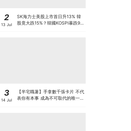
2
SK海力士美股上市首日升13% 韓
股竟大跌15%？韓國KOSPI暴跌9%
13 Jul
觸發熔斷 拆解瑞銀「買美股、沽韓
股」套利策略 7709暴跌逾3成 香
港散戶怎自救？
3
【半宅職薯】手拿數千張卡片 不代
表你有本事 成為不可取代的唯一中
14 Jul
間人 方是真正的人脈