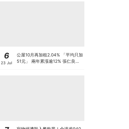
6
公屋10月再加租2.04% 「平均只加
51元」 兩年累漲逾12% 張仁良指
23 Jul
加幅溫和 基層家庭被生活成本榨
乾？
寵物經濟殺入餐飲業！全港逾940