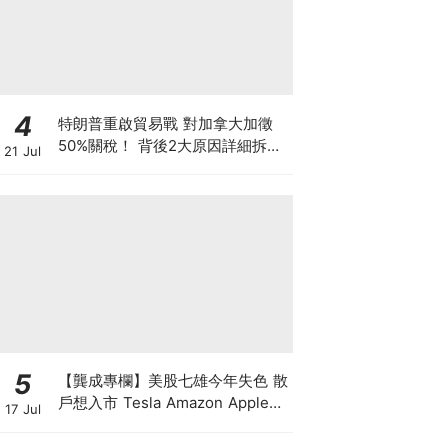
4
特朗普重啟貿易戰 對加拿大加徵
50%關稅！ 背後2大原因詳細拆解
21 Jul
投資者該如何部署？
5
【龔成專欄】美股七雄今年失色 散
戶想入市 Tesla Amazon Apple誰
17 Jul
最好？