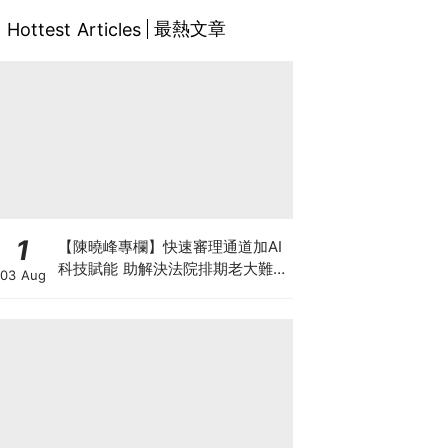
最熱文章
Hottest Articles
1
【陳曉峰專欄】快速審理通道加AI
科技賦能 助解決法院排期老大難問
03 Aug
題 善用暫委法官制度 壯大司法人
才梯隊