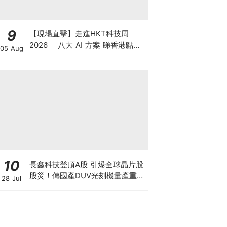
9
【現場直擊】走進HKT科技周
2026 ｜八大 AI 方案 睇香港點樣
05 Aug
領跑智慧城市
10
長鑫科技登頂A股 引爆全球晶片股
股災！傳國產DUV光刻機量產重創
28 Jul
ASML 熊來了？散戶應如何自
保？