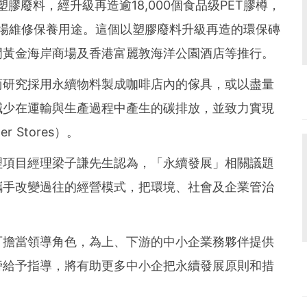
膠廢料，經升級再造逾18,000個食品级PET膠樽，
作商場維修保養用途。這個以塑膠廢料升級再造的環保磚
門黃金海岸商場及香港富麗敦海洋公園酒店等推行。
商研究採用永續物料製成咖啡店內的傢具，或以盡量
減少在運輸與生產過程中產生的碳排放，並致力實現
 Stores）。
理項目經理梁子謙先生認為，「永續發展」相關議題
攜手改變過往的經營模式，把環境、社會及企業管治
可擔當領導角色，為上、下游的中小企業務夥伴提供
旁給予指導，將有助更多中小企把永續發展原則和措
。