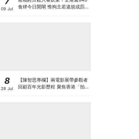
7
食肆今日開閘 惟狗主若違規或罰款
09 Jul
坐監 人寵共融隱藏陷阱？ 上海有
商場後悔並拒絕再讓寵物入食肆？
8
【陳智思專欄】兩電影展帶參觀者
回顧百年光影歷程 聚焦香港「拍住
28 Jul
上」精神及珍貴電影文物