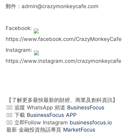
郵件：admin@crazymonkeycafe.com
Facebook:
https://www.facebook.com/CrazyMonkeyCafe
Instagram:
https://www.instagram.com/crazymonkeycafe
【了解更多最快最新的財經、商業及創科資訊】
👉🏻 追蹤 WhatsApp 頻道
BusinessFocus
👉🏻 下載
BusinessFocus APP
👉🏻 立即Follow Instagram
businessfocus.io
最新 金融投資熱話專頁
MarketFocus