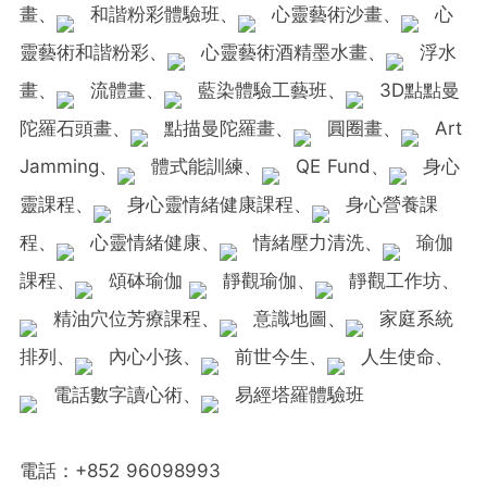
畫、
和諧粉彩體驗班、
心靈藝術沙畫、
心
靈藝術和諧粉彩、
心靈藝術酒精墨水畫、
浮水
畫、
流體畫、
藍染體驗工藝班、
3D點點曼
陀羅石頭畫、
點描曼陀羅畫、
圓圈畫、
Art
Jamming、
體式能訓練、
QE Fund、
身心
靈課程、
身心靈情緒健康課程、
身心營養課
程、
心靈情緒健康、
情緒壓力清洗、
瑜伽
課程、
頌砵瑜伽
靜觀瑜伽、
靜觀工作坊、
精油穴位芳療課程、
意識地圖、
家庭系統
排列、
內心小孩、
前世今生、
人生使命、
電話數字讀心術、
易經塔羅體驗班
電話：+852 96098993