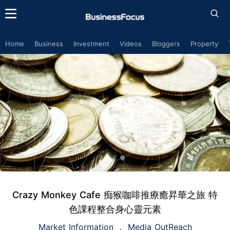
Home
Business
Investment
Videos
Bloggers
Property
Crazy Monkey Cafe 痴猴咖啡推療癒昇華之旅 特
色課程整合身心靈元素
Market Information
Media OutReach