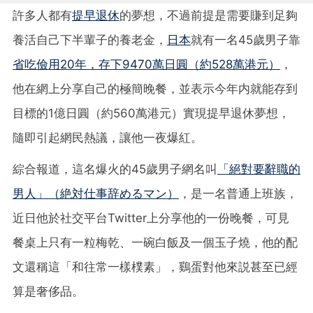
許多人都有
提早退休
的夢想，不過前提是需要賺到足夠
養活自己下半輩子的養老金，
日本
就有一名45歲男子靠
省吃儉用20年，存下9470萬日圓（約528萬港元）
，
他在網上分享自己的極簡晚餐，並表示今年内就能存到
目標的1億日圓（約560萬港元）實現提早退休夢想，
隨即引起網民熱議，讓他一夜爆紅。
綜合報道，這名爆火的45歲男子網名叫
「絕對要辭職的
男人」（絶対仕事辞めるマン）
，是一名普通上班族，
近日他於社交平台Twitter上分享他的一份晚餐，可見
餐桌上只有一粒梅乾、一碗白飯及一個玉子燒，他的配
文還稱這「和往常一樣樸素」，鷄蛋對他來説甚至已經
算是奢侈品。