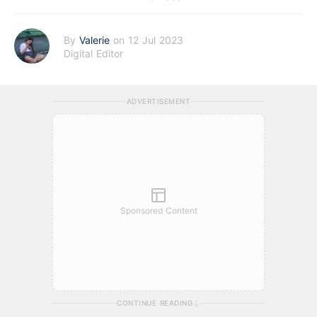
By
Valerie
on 12 Jul 2023
Digital Editor
ADVERTISEMENT
Sponsored Content
CONTINUE READING