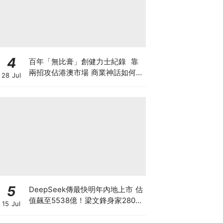
4
百年「無比膏」創健力士紀錄 靠
兩招攻佔港澳市場 商業神話如何面
28 Jul
對轉型危機？「百歳祭」推跨界周
邊 靠情懷收割新世代？
5
DeepSeek傳最快明年內地上市 估
值飆至5538億！梁文鋒身家2800
15 Jul
億成全球AI首富 超越OpenAI與
Anthropic創辦人 從量化天才到AI