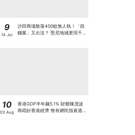
9
沙田商場散落400蚊無人執！「跌
錢黨」又出沒？ 堅尼地城更現千元
14 Jul
鈔包香口膠 一張地上銀紙隨時是
騙局開場
10
香港GDP半年飆5.1% 財爺陳茂波
再唱好香港經濟 惟有網民指衰過
03 Aug
03年沙士 為何香港「體感經濟」
如寒冬？