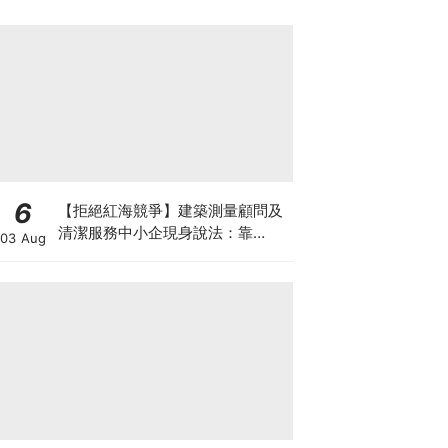
模型的神秘王者
6
【拒絕紅海競爭】建築測量顧問及
清潔服務中小企現身說法：靠
03 Aug
「ESG合規認證」打入大企業供應
鏈