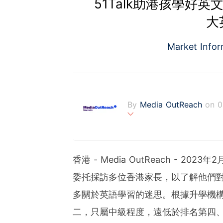
51Talk助港孩學好
大
Market Info
By
Media OutReach
on 0
Media OutReach is the fi
fering a totally integrat
onitoring with analysis se
香港 - Media OutReach - 20
s communities. Founded 
ng with office in Singapo
委托採訪多位香港家長，以了解他們
多關於英語學習的迷思。根據升學機構
二，只屬中級程度，遠低於排名第四