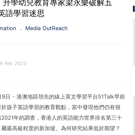
英文 升學幼兒教育專家梁永樂破解五
英語學習迷思
rmation
Media OutReach
9 Feb 2023
rst full-service newswire company in Asia Pacific of
ed service of press release distribution and media m
rvice for the public relations and investors relation
23年2月9日 - 港澳地區領先的線上英文學習平台51Talk早前
in 2009, the company is headquartered in Hong Ko
re.
對於孩子英語學習的教育觀點，當中發現他們仍有很
2021年的調查，香港人的英語能力世界排名第三十
、屬最高級程度的新加坡。為何研究結果低於期望？