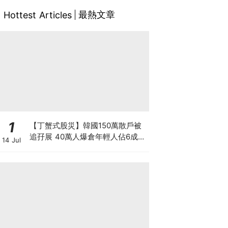
最熱文章
Hottest Articles
1
【丁蟹式股災】韓國150萬散戶被
追孖展 40萬人爆倉年輕人佔6成
14 Jul
槓桿ETF成導火線 散戶慘輸逾百億
3大原因