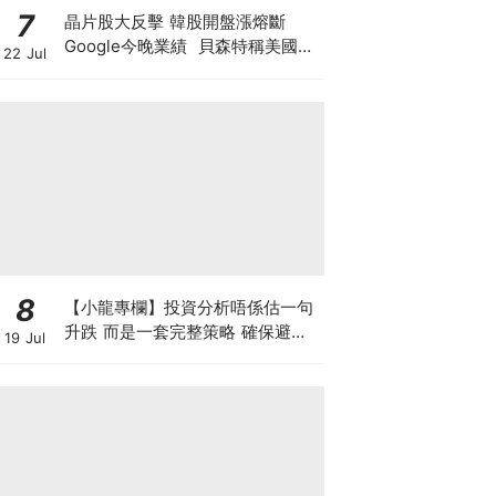
7
晶片股大反擊 韓股開盤漲熔斷
Google今晚業績 貝森特稱美國將
22 Jul
掌控全球80%算力 科技股死貓彈定
係洗盤再爆升？
8
【小龍專欄】投資分析唔係估一句
升跌 而是一套完整策略 確保避開
19 Jul
致命損失 找出入市良機