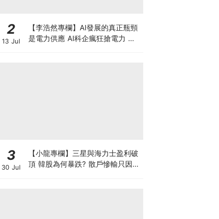
2
【李浩然專欄】AI發展的真正瓶頸
是電力供應 AI科企瘋狂搶電力 美
13 Jul
股七雄誰佔上風？
3
【小龍專欄】三星與海力士盈利破
頂 韓股為何暴跌? 散戶慘輸只因忽
30 Jul
略了投資的時與勢