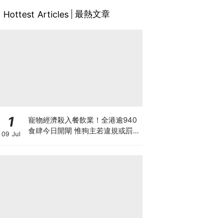
最熱文章
Hottest Articles
1
寵物經濟殺入餐飲業！全港逾940
食肆今日開閘 惟狗主若違規或罰款
09 Jul
坐監 人寵共融隱藏陷阱？ 上海有
商場後悔並拒絕再讓寵物入食肆？