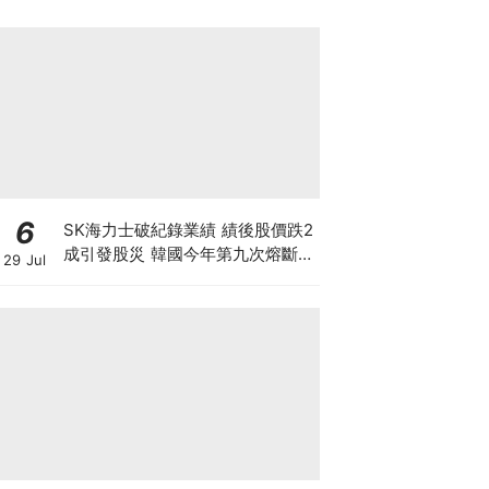
6
SK海力士破紀錄業績 績後股價跌2
成引發股災 韓國今年第九次熔斷
29 Jul
7709高位蒸發9成 見底是否言之尚
早？