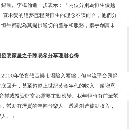
財錦囊。李樺倫進一步表示：「兩位分別為恒生優越
們一直求變的追夢歷程與恒生的理念不謀而合，他們分
，恒生都能為其提供適切的產品和服務，攜手創富未
與發明家星之子陳易希分享理財心得
2000年後實體音樂市場陷入萎縮，但串流平台興起
谷底回升，甚至超越上世紀黄金年代的收入。趙增熹
作音樂或投資財富都需要主動應變。我年輕時有前輩幫
力，幫助有潛質的年輕音樂人。透過創造被動收入，
樂人。」