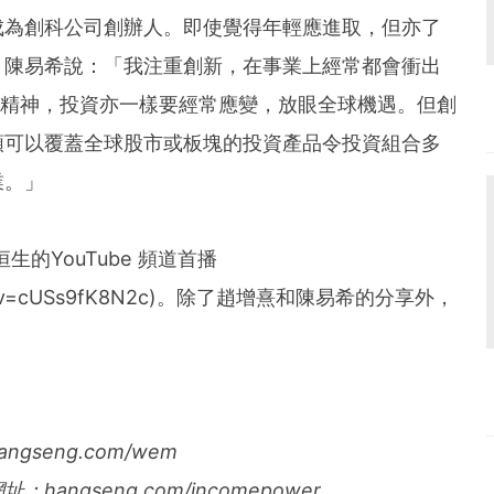
成為創科公司創辦人。即使覺得年輕應進取，但亦了
。陳易希說：「我注重創新，在事業上經常都會衝出
有冒險精神，投資亦一樣要經常應變，放眼全球機遇。但創
類可以覆蓋全球股市或板塊的投資產品令投資組合多
業。」
生的YouTube 頻道首播
watch?v=cUSs9fK8N2c)。除了趙增熹和陳易希的分享外，
gseng.com/wem
網址：
hangseng.com/incomepower