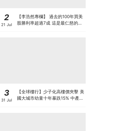
2
【李浩然專欄】 過去的100年買美
股勝利率超過7成 這是最仁慈的賭
21 Jul
場嗎？買美股真的不會輸？
3
【全球樓行】少子化高樓價夾擊 美
國大城市幼童十年暴跌15% 中產家
31 Jul
庭掀避走潮