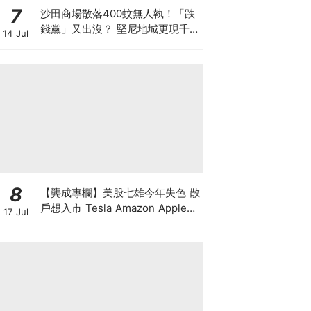
7
沙田商場散落400蚊無人執！「跌
錢黨」又出沒？ 堅尼地城更現千元
14 Jul
鈔包香口膠 一張地上銀紙隨時是
騙局開場
8
【龔成專欄】美股七雄今年失色 散
戶想入市 Tesla Amazon Apple誰
17 Jul
最好？