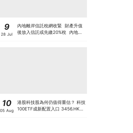
9
內地離岸信託稅網收緊 財產升值
後放入信託或先繳20%稅 內地富
28 Jul
豪及香港有何影響？
10
港股科技股為何仍值得重估？ 科技
100ETF成新配置入口 3456.HK一
05 Aug
手部署六大科技主題 散戶換馬策略
一文看清