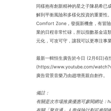
同樣抱有創新精神的星之子陳易希已
解到平衝風險和多樣化投資的重要性
Comfort Zone，發掘新機會，
業的日程非常忙碌，所以指數基金這
元化，可攻可守，讓我可以更專注事
最新一輯恒生廣告於今日 (2月6日)在恒
(https://www.youtube.com/
廣告背景音樂乃由趙增熹親自創作。
備註：
有關是次市
場
推
廣
優
惠可參閱網址：han
有關
「聚息通」人壽保險計劃
可參閱