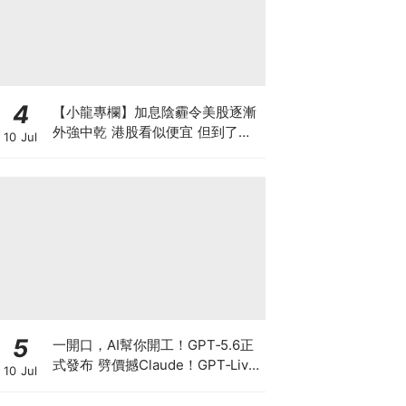
4
【小龍專欄】加息陰霾令美股逐漸
外強中乾 港股看似便宜 但到了撈
10 Jul
底的時候了嗎？
5
一開口，AI幫你開工！GPT‑5.6正
式發布 劈價撼Claude！GPT‑Live
10 Jul
爆紅 OpenAI真正想搶的不是聊
天，而是你的工作控制權