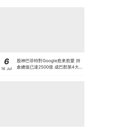
6
股神巴菲特對Google愈來愈愛 持
倉總值已達2500億 成巴郡第4大
16 Jul
持倉 惟AI需投資數千億美元 恐成
隱憂