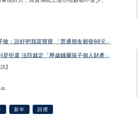
子嗆：説好把我當寶寶 「普通朋友都發88元」
元利是拒還 法院裁定「壓歲錢屬孩子個人財產」
資訊】
.io
司
新年
回禮