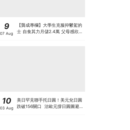
9
【龔成專欄】大學生克服抑鬱駕的
士 自食其力月儲2.4萬 父母感欣慰
07 Aug
惟股市風浪急 應怎投資保血汗錢
10
美日罕見聯手托日圓！美元兌日圓
跌破156關口 沽歐元撐日圓圖避開
03 Aug
美債危機 日美股爆倉海嘯會否一
觸即發？