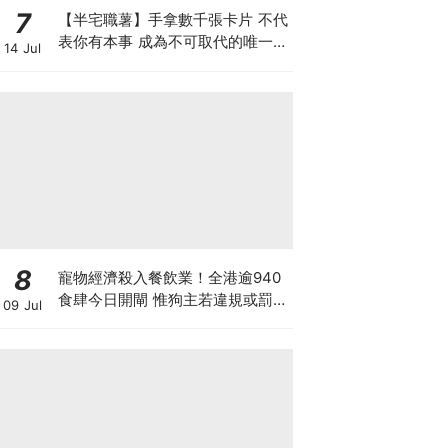
7
【半宅職薯】手拿數千張卡片 不代
表你有本事 成為不可取代的唯一中
14 Jul
間人 方是真正的人脈
8
寵物經濟殺入餐飲業！全港逾940
食肆今日開閘 惟狗主若違規或罰款
09 Jul
坐監 人寵共融隱藏陷阱？ 上海有
商場後悔並拒絕再讓寵物入食肆？