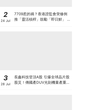
2
7709惹的禍？香港證監會突修例
推「靈活槓桿」鼓勵「即日鮮」 韓
24 Jul
國收緊槓桿ETF 亞洲監管背後在
害怕什麼？
3
長鑫科技登頂A股 引爆全球晶片股
股災！傳國產DUV光刻機量產重創
28 Jul
ASML 熊來了？散戶應如何自
保？