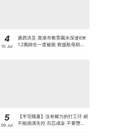
4
廣西洪災 貴港市教育園水深達6米
1.2萬師生一度被困 救援航母助逃
10 Jul
出生天 另有市民違法操作無人機吊
人脫離洪水險境
5
【半宅職薯】沒有權力的打工仔 絕
不能崩潰失控 百忍成金 不要墮入
09 Jul
上司的激將法陷阱