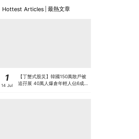
最熱文章
Hottest Articles
1
【丁蟹式股災】韓國150萬散戶被
追孖展 40萬人爆倉年輕人佔6成
14 Jul
槓桿ETF成導火線 散戶慘輸逾百億
3大原因