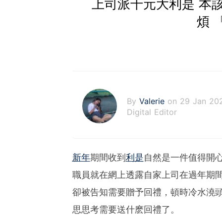
上司派千元大利是 本
煩 
By
Valerie
on 29 Jan 20
Digital Editor
新年
期間收到
利是
自然是一件值得開
職員就在網上透露自家上司在過年期
卻被告知需要贈予回禮，頓時冷水澆
思思考需要送什麽回禮了。