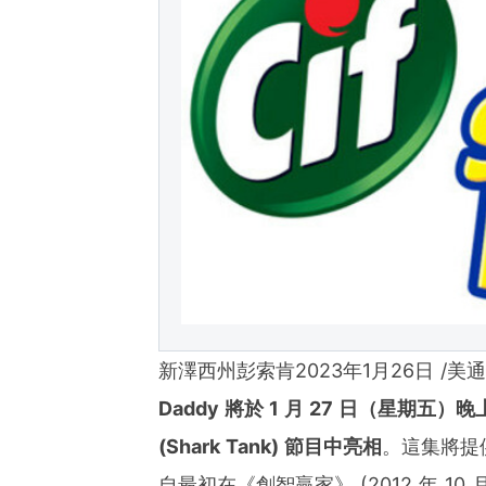
d's largest multi-channel
comprehensive workflow 
ies of organizations aro
ds of clients from office
Asia-Pacific regions.
新澤西州彭索肯
2023年1月26日
/美通
Daddy
將於
1
月
27
日（星期五）晚
(Shark Tank)
節目中亮相
。這集將提供
自最初在《創智贏家》 (2012 年 1