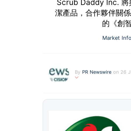
Scrub Daddy Inc
潔產品，合作夥伴關係將於 
的《創
Market Inf
By
PR Newswire
on 26 
PR Newswire (www.prnasi
rovider of media monitor
marketers, corporate com
verage to engage key au
stribution industry sinc
tions to produce, distri
t across traditional, dig