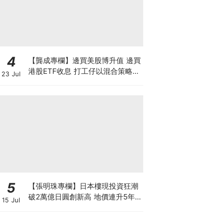
4
【龔成專欄】邊買美股博升值 邊買
港股ETF收息 打工仔以混合策略投
23 Jul
資是否可行？
5
【張明珠專欄】日本樓現投資狂潮
破2萬億日圓創新高 地價連升5年
15 Jul
財團431億日圓狂掃心齋橋地標