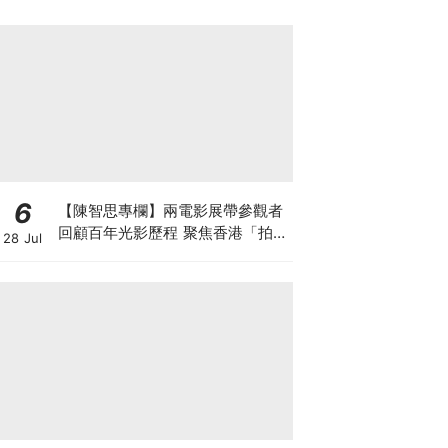
6
【陳智思專欄】兩電影展帶參觀者
回顧百年光影歷程 聚焦香港「拍住
28 Jul
上」精神及珍貴電影文物