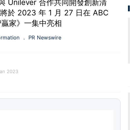
. 將與 Unilever 合作共同開發創新清
2023 年 1 月 27 日在 ABC
智贏家》一集中亮相
ormation
PR Newswire
Jan 2023
a.com), a Cision company, is the premier global p
ing platforms and news distribution services that
municators and investor relations professionals le
diences. Having pioneered the commercial news di
e 1954, PR Newswire today provides end-to-end solu
bute, target and measure text and multimedia conten
ital, mobile and social channels. Combining the worl