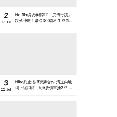
2
Netflix績後暴瀉9%「疫情奇蹟」
跌落神壇！豪賭300部AI生成節目
17 Jul
低成本內容能否拯救無路可退的
「蟹民」？
3
Nike終止滔搏寶勝合作 清退內地
網上經銷商 滔搏股價重挫3成 寶
22 Jul
勝跌1成 Nike股價自高位斬7成 重
蹈北美覆轍？