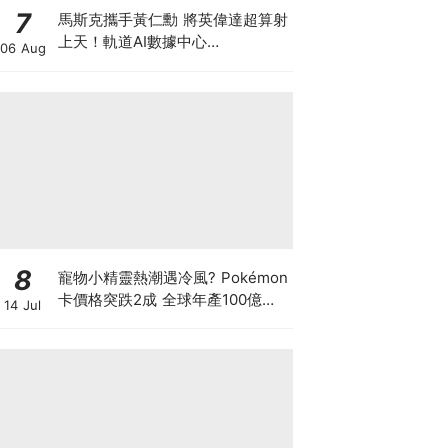
7
馬斯克攜手黃仁勳 將英偉達超算射
上天！軌道AI數據中心
06 Aug
「Starmind」大公開 到底係科技
突破定龐氏巨坑？
8
寵物小精靈熱潮遇冷風? Pokémon
卡價格突跌2成 全球年產100億張
14 Jul
可炒到何時? 鍾培生呂宇健剛開2
萬呎旗艦店開拓卡牌市場