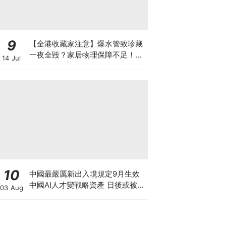
9
【全港收藏家注意】爆水管致珍藏
一夜全毀？家居物理保障不足！如
14 Jul
何可以安全保管心頭好？如何做高
性價比「守護方案」？
10
中國最嚴厲新出入境規定9月生效
中國AI人才變戰略資產 日後或被嚴
03 Aug
限出國 新規未生效 Manus兩高層
已遭限制離境5個月