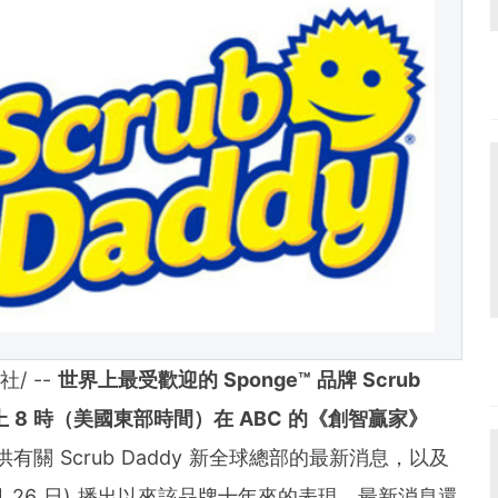
 content distribution and optimization network with
tools and platforms, PR Newswire powers the stor
und the world. PR Newswire serves tens of thousan
s in the Americas, Europe, Middle East, Africa and
社/ --
世界上最受歡迎的
Sponge™
品牌
Scrub
上
8
時（美國東部時間）在
ABC
的《創智贏家》
有關 Scrub Daddy 新全球總部的最新消息，以及
0 月 26 日) 播出以來該品牌十年來的表現。最新消息還