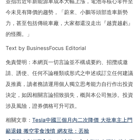
並指出近年新能源車成本大幅上漲，電池等核心零件至
今未見有降價的趨勢，「蔚來、小鵬等頭部造車新勢
力，甚至包括傳統車廠，大家都還沒走出『越賣越虧』
的怪圈。」
Text by BusinessFocus Editorial
免責聲明：本網頁一切言論並不構成要約、招攬或邀
請、誘使、任何不論種類或形式之申述或訂立任何建議
及推薦，讀者務請運用個人獨立思考能力自行作出投資
決定，如因相關言論招致損失，概與本公司無涉。投資
涉及風險，證券價格可升可跌。
相關文章：
Tesla中國三個月內二次降價 大批車主上門
籲退錢 搬空零食洩憤 網友批：丟臉