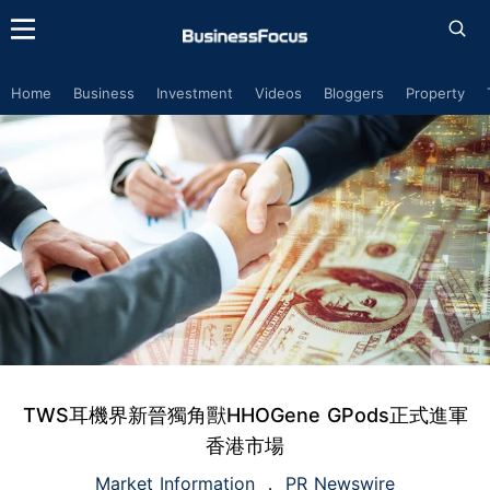
Home
Business
Investment
Videos
Bloggers
Property
TWS耳機界新晉獨角獸HHOGene GPods正式進軍
香港市場
Market Information
PR Newswire