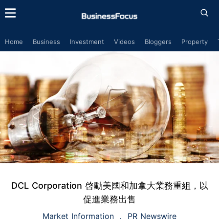
Home
Business
Investment
Videos
Bloggers
Property
DCL Corporation 啓動美國和加拿大業務重組，以
促進業務出售
Market Information
PR Newswire