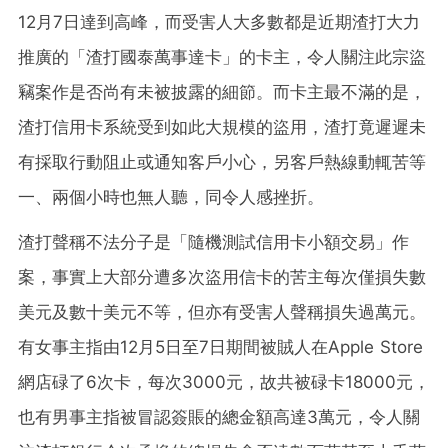
12月7日達到高峰，而受害人大多數都是近期渣打大力
推廣的「渣打國泰萬事達卡」的卡主，令人關注此宗盜
竊案作是否尚有未被披露的細節。而卡主最不滿的是，
渣打信用卡系統受到如此大規模的盜用，渣打竟遲遲未
有採取行動阻止或通知客戶小心，另客戶熱線動輒苦等
一、兩個小時也無人聽，同令人感挫折。
渣打聲稱不法分子是「隨機測試信用卡小額交易」作
案，事實上大部分遭多次盜用信卡的苦主每次僅損失數
美元及數十美元不等，但亦有受害人聲稱損失過萬元。
有女事主指由12月5日至7日期間被賊人在Apple Store
網店碌了6次卡，每次3000元，故共被碌卡18000元，
也有男事主指被冒認簽賬的總金額高達3萬元，令人關