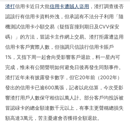
渣打
信用卡近日大批
信用卡遭賊人盜用
，渣打調查後否
認該行有信用卡資料外洩，但承認有不法分子利用「隨
機測試信用卡小額交易（疑指盲撞到期日及CVV保安
碼）」的方法，冒認卡主作網上交易。渣打拒露遭盜用
信用卡客戶實際人數，但強調只信該行信用卡賬戶
1%，又指下周一起會向受影響客戶退款，料一星內可
完成，惟未有公開聲明如何避免日後再發生同類事件。
渣打近年未有披露發卡數字，但它20年前（2002年）
發出的信用卡已逾600萬張，記者以此估算，今次受影
響渣打用戶人數保守相信以萬人計。部分客戶均投訴被
冒認碌卡的總金額達數千元以上，有事主更聲稱總損失
額高達3萬元，苦主憂慮會否獲得全額退款。