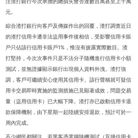
注渣打銀行今次承擔的總損失會否達數百萬甚至上千萬
元。
綜合渣打銀行向客戶及傳媒作出的回覆，渣打調查近日
的渣打信用卡遭非法盜用事件後相信，受影響信用卡賬
戶只佔該行信用卡賬戶1%，惟沒有披露實際數目。渣
打堅持，今次次事件只是不法分子隨機進行信用卡小額
測試，並無證據顯示銀行出現個人資料外洩。渣打強
調，客戶可繼續安心使用其信用卡。該行聲稱就可疑信
用卡交易即時實施的監測措施已見顯著成效，問題交易
量（盜用信用卡）已大幅下降。渣打亦已啟動信用卡退
款保障機制，由下星期一起陸續安排退款，預計可於一
周內完成。
不少網民都關注，若黑客憑電腦隨機測試（盲撞信用卡