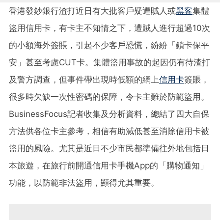
香港發鈔銀行渣打近日有大批客戶疑遭賊人或
黑客
集體
盜用信用卡，有卡主不知情之下，遭賊人進行超過10次
的小額海外簽賬，引起不少客戶恐慌，紛紛「鎖卡保平
安」甚至考慮CUT卡。集體盜用事故的起因仍有待渣打
及警方調查，但事件帶出現時低額的網上
信用卡
簽賬，
很多時欠缺一次性密碼的保障，令卡主難於防範盜用。
BusinessFocus記者收集及分析資料，總結了四大自保
方法供各位卡主參考，相信有助減低甚至消除信用卡被
盜用的風險。尤其是近日不少市民都準備往外地包括日
本旅遊，在旅行前開通信用卡手機App的「購物通知」
功能，以防範非法盜用，顯得尤其重要。