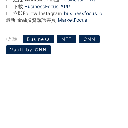
👉🏻 下載
BusinessFocus APP
👉🏻 立即Follow Instagram
businessfocus.io
最新 金融投資熱話專頁
MarketFocus
標籤:
Business
NFT
CNN
Vault by CNN