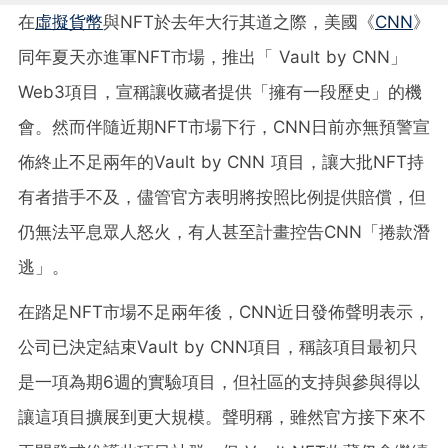
在
虛擬貨幣
與NFT於去年大行其道之際，美國《
CNN
》
同年夏天亦進軍NFT市場，推出「 Vault by CNN」
Web3項目，宣稱讓收藏者提供「擁有一段歷史」的機
會。然而伴隨近期NFT市場下行，CNN日前亦無預警宣
佈終止不足兩年的Vault by CNN 項目，讓大批NFT持
有者措手不及，儘管官方表明將按照比例提供賠償，但
仍無法平息眾人怒火，有人甚至計畫控告CNN「捲款潛
逃」。
在踏足NFT市場不足兩年後，CNN近日發佈聲明表示，
公司已決定結束Vault by CNN項目，稱該項目最初只
是一項為期6週的實驗項目，但社區的支持與參與得以
讓這項目擴展到更大規模。聲明稱，雖然官方接下來不