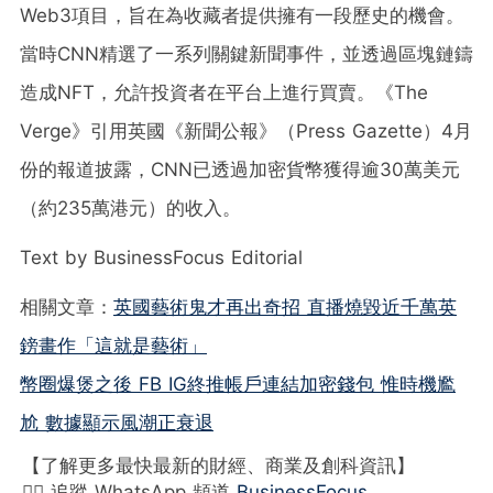
Web3項目，旨在為收藏者提供擁有一段歷史的機會。
當時CNN精選了一系列關鍵新聞事件，並透過區塊鏈鑄
造成NFT，允許投資者在平台上進行買賣。《The
Verge》引用英國《新聞公報》（Press Gazette）4月
份的報道披露，CNN已透過加密貨幣獲得逾30萬美元
（約235萬港元）的收入。
Text by BusinessFocus Editorial
相關文章：
英國藝術鬼才再出奇招 直播燒毀近千萬英
鎊畫作「這就是藝術」
幣圈爆煲之後 FB IG終推帳戶連結加密錢包 惟時機尷
尬 數據顯示風潮正衰退
【了解更多最快最新的財經、商業及創科資訊】
👉🏻 追蹤 WhatsApp 頻道
BusinessFocus