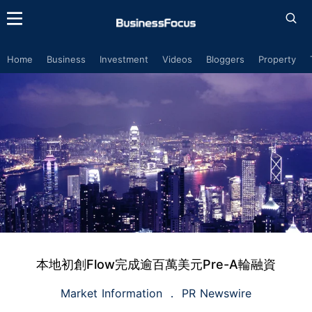
Home
Business
Investment
Videos
Bloggers
Property
本地初創Flow完成逾百萬美元Pre-A輪融資
Market Information
PR Newswire