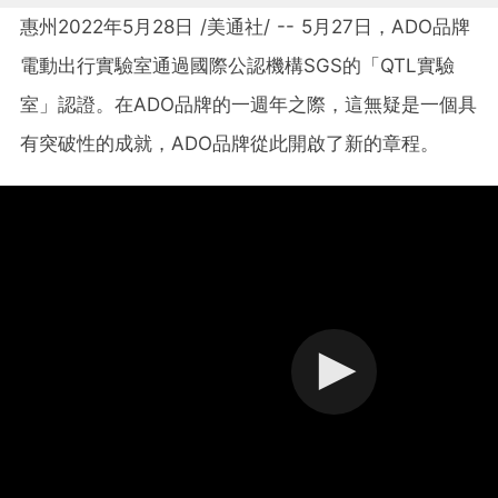
惠州2022年5月28日 /美通社/ -- 5月27日，ADO品牌
電動出行實驗室通過國際公認機構SGS的「QTL實驗
室」認證
。
在ADO品牌的一週年之際，這無疑是一個具
有突破性的成就，ADO品牌從此開啟了新的章程
。