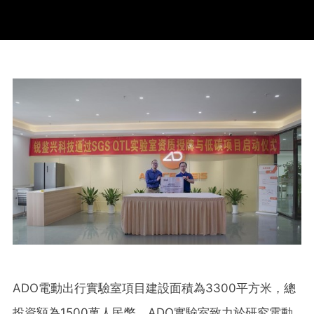
ADO電動出行實驗室項目建設面積為3300平方米，總
投資額為1500萬人民幣。ADO實驗室致力於研究電動