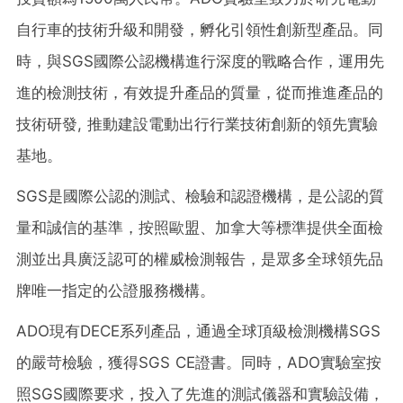
自行車的技術升級和開發，孵化引領性創新型產品。同
時，與SGS國際公認機構進行深度的戰略合作，運用先
進的檢測技術，有效提升產品的質量，從而推進產品的
技術研發, 推動建設電動出行行業技術創新的領先實驗
基地。
SGS是國際公認的測試、檢驗和認證機構，是公認的質
量和誠信的基準，按照歐盟、加拿大等標準提供全面檢
測並出具廣泛認可的權威檢測報告，是眾多全球領先品
牌唯一指定的公證服務機構。
ADO現有DECE系列產品，通過全球頂級檢測機構SGS
的嚴苛檢驗，獲得SGS CE證書。同時，ADO實驗室按
照SGS國際要求，投入了先進的測試儀器和實驗設備，