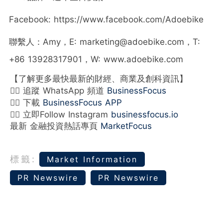
Facebook: https://www.facebook.com/Adoebike
聯繫人：Amy，E: marketing@adoebike.com，T:
+86 13928317901，W: www.adoebike.com
【了解更多最快最新的財經、商業及創科資訊】
👉🏻 追蹤 WhatsApp 頻道
BusinessFocus
👉🏻 下載
BusinessFocus APP
👉🏻 立即Follow Instagram
businessfocus.io
最新 金融投資熱話專頁
MarketFocus
標籤:
Market Information
PR Newswire
PR Newswire