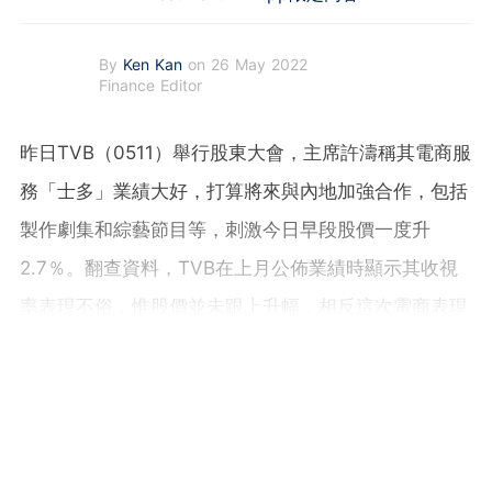
By
Ken Kan
on 26 May 2022
Finance Editor
昨日TVB（0511）舉行股東大會，主席許濤稱其電商服
務「士多」業績大好，打算將來與內地加強合作，包括
製作劇集和綜藝節目等，刺激今日早段股價一度升
2.7％。翻查資料，TVB在上月公佈業績時顯示其收視
率表現不俗，惟股價並未跟上升幅，相反這次電商表現
強勁後股價應聲上漲，反映市場投資者偏好實際收益。
值得留意的是，電商平台HKTVmall王維基表示，不擔
心丟失龍頭地位。