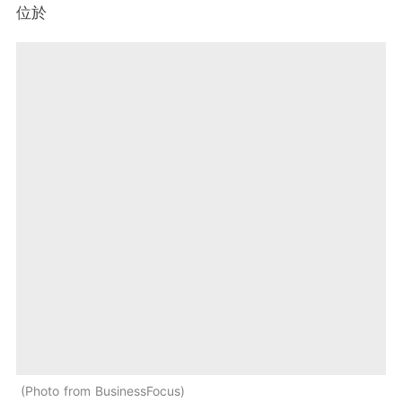
位於
Photo from BusinessFocus