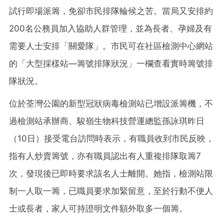
試行即場派籌，免卻市民排隊輪候之苦。當局又安排約
200名公務員加入協助人群管理，並為長者、孕婦及有
需要人士安排「關愛隊」。市民可在社區檢測中心網站
的「大型採樣站—籌號排隊狀況」一欄查看實時籌號排
隊狀況。
位於荃灣公園的新型冠狀病毒檢測站已增設派籌機，不
過檢測站承辦商、駿嶺生物科技營運總監孫詠琪昨日
（10日）接受電台訪問時表示，有職員收到市民反映，
指有人炒賣籌號，亦有職員認出有人重複排隊取籌7
次，發現後已即時要求該名人士離開。她指，檢測站限
制一人取一籌，已職員要求加緊留意，至於行動不便人
士或長者，家人可持證明文件額外取多一個籌。