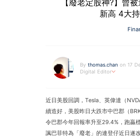
【廢老定股神?】曾被
新高 4大
Fin
By
thomas.chan
on 17 D
Digital Editor
熱愛新聞工作，充滿好奇心
藉著多年以來的工作經驗，
近日美股回調，Tesla、英偉達（N
續造好，美股昨日大跌市中巴郡（BRK. 
令巴郡今年回報率升至29.4%，跑贏
諷巴菲特為「廢老」的連登仔近日遂改