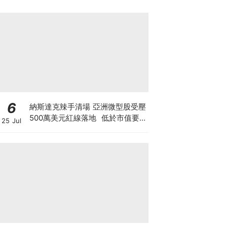
6
納斯達克辣手清場 亞洲微型股受壓
500萬美元紅線落地 低於市值要
25 Jul
求30日即除牌 清場直指亞洲殼股
與「微信女」陷阱