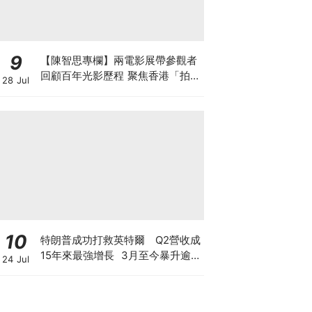
9
【陳智思專欄】兩電影展帶參觀者
回顧百年光影歷程 聚焦香港「拍住
28 Jul
上」精神及珍貴電影文物
10
特朗普成功打救英特爾 Q2營收成
15年來最強增長 3月至今暴升逾2
24 Jul
倍 揭英特爾翻身原因 現價還值博
嗎？