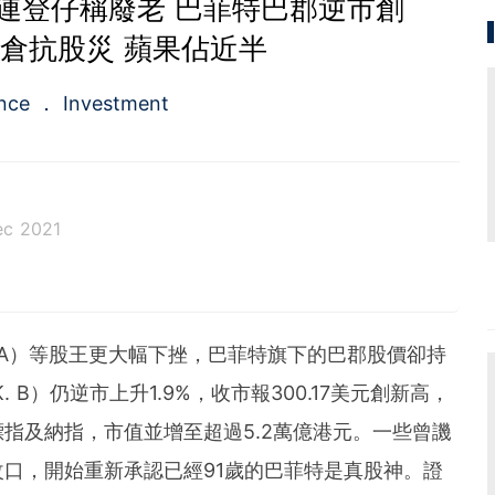
連登仔稱廢老 巴菲特巴郡逆市創
持倉抗股災 蘋果佔近半
ance
Investment
ec 2021
。從投資分析、慳家攻略到AI應用都有濃厚興趣。期望
為BF這嶄新的財經新聞頻道上出一分力。
VDA）等股王更大幅下挫，巴菲特旗下的巴郡股價卻持
B）仍逆市上升1.9%，收市報300.17美元創新高，
標指及納指，市值並增至超過5.2萬億港元。一些曾譏
口，開始重新承認已經91歲的巴菲特是真股神。證