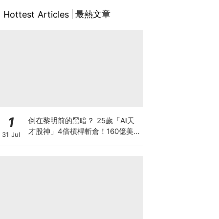
最熱文章
Hottest Articles
1
倒在黎明前的黑暗？ 25歲「AI天
才股神」4倍槓桿斬倉！160億美元
31 Jul
持倉折價出讓 全球晶片股大奇蹟日
SK海力士韓股漲近3成！