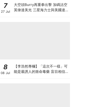
7
大空頭Burry再重拳出擊 加碼沽空
英偉達美光 三星海力士與美國達成
27 Jul
9500億美元訂單 揭開「左手交右
手」背後的估值迷局
8
【李浩然專欄】「這次不一樣」可
能是最誘人的致命毒藥 盲目相信AI
08 Jul
巨企的完美故事 散戶恐變犧牲品