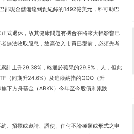
巴郡現金儲備達到創紀錄的1492億美元，料可助巴
未正式退休，故其健康問題有機會在將來大幅影響巴
資者無法收取股息，故高位入市買巴郡前，必須先考
累計上升29.38%，略遜於蘋果的29.8%，人，但此
ETF（同期升24.6%）及追蹤納指的QQQ（升
Wood旗下方舟基金（ARKK）今年至今股價則累跌
要約、招攬或邀請、誘使、任何不論種類或形式之申