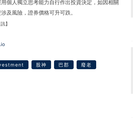
運用個人獨立思考能力自行作出投資決定，如因相關
資涉及風險，證券價格可升可跌。
資訊】
.io
vestment
股神
巴郡
廢老