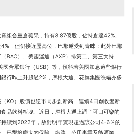
組合重倉蘋果，持有8.87億股，佔持倉達42%。
4%，但仍接近歷高位，巴郡遂受到青睞；此外巴郡
（BAC）、美國運通（AXP）排第二、第三大持
美國合眾銀行（USB）等，預料若美國加息這些銀行
銀行昨上升超過2%，摩根大通、花旗集團漲幅亦多
（KO）股價也逆市同步創新高，連續4日創收盤新
的食品飲料板塊。近日，摩根大通上調了可口可樂的
續到2022年，故對明年實現超過該公司4-6％的
外，巴郡擁龐大的保險、鐵路、公用事業及能源業