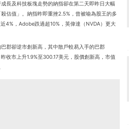
著成長及科技板塊走勢的納指卻在第二天即昨日大幅
殺估值」。納指昨即重挫2.5%，曾被喻為股王的多
近4%，Adobe跌過超10%，英偉達（NVDA）更大
的巴郡卻逆市創新高，其中散戶較易入手的巴郡
昨收市上升1.9%至300.17美元，股價創新高，市值
。