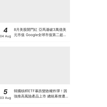
4
8月美股開門紅 亞馬遜破3萬億美
元市值 Google全球市值第二超越
04 Aug
蘋果 Palantir營收大增績後爆升
15% 7月晶片股股災告終 還是泡沫
最後狂歡？
5
韓國槓桿ETF暴跌變政權炸彈！因
強推高風險產品上市 總統幕僚遭刑
03 Aug
事舉報 李在明支持率新低 或被迫
落台？