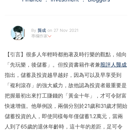
By
龔成
on 27 Nov 2021
專欄作家
財經書籍作者及股評人
https://www.facebook.com/80shing
【引言】很多人年輕時都抱著及時行樂的觀點，傾向
-《80後百萬富翁》、《財務自由行》、《50優質潛力
股》、《股票勝經》等，十多本財經書作者
「先玩樂，後儲蓄」。但投資書籍作者兼
股評人龔成
-於網上分享投資心得，瀏覽量過百萬，為人氣博客，解答理
財問題20000條
指出，儲蓄及投資越早越好，因為可以及早享受到
-讀中學時已開始投資股票，逾20年投資經驗
-運用巴菲特的價值投資法買股，視買股票如買生意一樣
「複利滾存」的強大威力，故他認為投資者最重要是
-過往10年的投資成績，逾過半數能獲利超過1倍以上
把握最初出來打工賺錢的「黃金十年」，才可令財富
-淨流動資產逾數千萬
-成功獲取基本財務自由
快速增值。他舉例說，兩個分別於21歲和31歲才開始
儲蓄投資的人，即使同樣每年僅儲蓄1.2萬元，當兩
人到了65歲的退休年齡時，這十年的差距，足可令