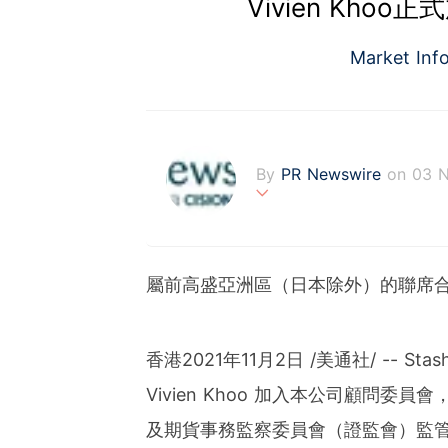
Vivien Khoo
Market Inf
By
PR Newswire
on 03 
PR Newswire (www.prnasi
rovider of media monitor
marketers, corporate com
屬前高盛亞洲區（日本除外）的聯席
verage to engage key au
stribution industry sinc
tions to produce, distri
t across traditional, dig
香港2021年11月2日 /美通社/ --
d's largest multi-channel
Vivien Khoo
加入本公司顧問委員會，並
comprehensive workflow 
ies of organizations aro
及期貨事務監察委員會（證監會）監
ds of clients from office