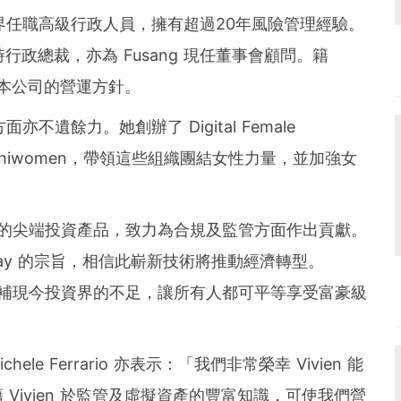
管理界任職高級行政人員，擁有超過20年風險管理經驗。
時行政總裁，亦為 Fusang 現任董事會顧問。籍
加強本公司的營運方針。
亦不遺餘力。她創辦了 Digital Female
 Satoshiwomen，帶領這些組織團結女性力量，並加強女
發先進的尖端投資產品，致力為合規及監管方面作出貢獻。
way 的宗旨，相信此嶄新技術將推動經濟轉型。
簡，彌補現今投資界的不足，讓所有人都可平等享受富豪級
ele Ferrario 亦表示
：「
我們非常榮幸 Vivien 能
Vivien 於監管及虛擬資產的豐富知識，可使我們營