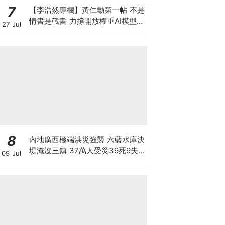
7
【李浩然專欄】黃仁勳第一帖 不是
情書是戰書 力撐開放權重AI模型
27 Jul
背後有何秘密盤算
8
內地廣西極端洪災強襲 六藍水庫決
堤淹沒三鎮 37萬人受災39死9失
09 Jul
聯 動物園百獸走失 1.6萬頭豬滅頂
毒蛇出逃咬死1人 防洪基建有致命
漏洞？