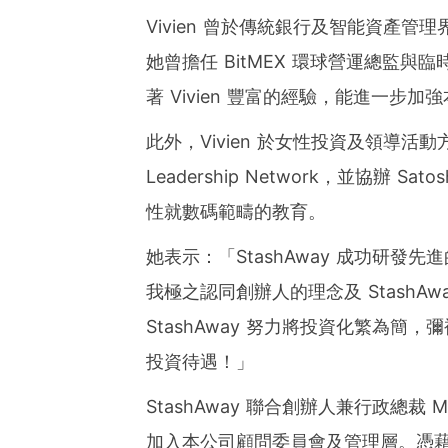
Asia-Pacific regions.
Vivien 曾於傳統銀行及智能資產
她曾擔任 BitMEX 環球營運總監與臨
著 Vivien 豐富的經驗，能進一步
此外，Vivien 於女性投資及領導活動方面
Leadership Network，並協辦
性
就數碼範疇
的教育。
她表示
：「
StashAway 成功研
我極之認同創辦人的理念及 StashA
StashAway 努力將投資化繁為
投資待遇！
」
StashAway 聯合創辦人兼行政總裁 Mich
加入本公司顧問委員會及管理層。憑藉 