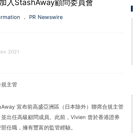
正式加入StashAway顧問委員會
ormation
PR Newswire
Nov 2021
a.com), a Cision company, is the premier global p
ing platforms and news distribution services that
municators and investor relations professionals le
合規主管
diences. Having pioneered the commercial news di
e 1954, PR Newswire today provides end-to-end solu
bute, target and measure text and multimedia conten
ital, mobile and social channels. Combining the worl
 StashAway 宣布前高盛亞洲區（日本除外）聯席合規主管
 content distribution and optimization network with
出任高級顧問成員。此前，Vivien 曾於香港證券
tools and platforms, PR Newswire powers the stor
und the world. PR Newswire serves tens of thousan
管部任職，擁有豐富的監管經驗。
s in the Americas, Europe, Middle East, Africa and