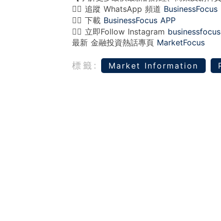
👉🏻 追蹤 WhatsApp 頻道
BusinessFocus
👉🏻 下載
BusinessFocus APP
👉🏻 立即Follow Instagram
businessfocus
最新 金融投資熱話專頁
MarketFocus
標籤:
Market Information