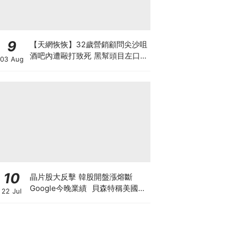
9
【天網恢恢】32歲營銷顧問尖沙咀
酒吧內遭毆打致死 黑幫頭目左口落
03 Aug
網 謀殺案累計12人落網 800警員
犁庭掃穴斷黑幫財路
10
晶片股大反擊 韓股開盤漲熔斷
Google今晚業績 貝森特稱美國將
22 Jul
掌控全球80%算力 科技股死貓彈定
係洗盤再爆升？