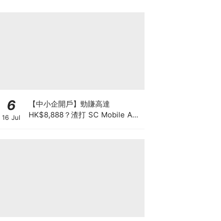
6
【中小企開戶】勁賺高達
HK$8,888？渣打 SC Mobile App
16 Jul
3步辦妥 兼賺 3.3% 高息年利率！