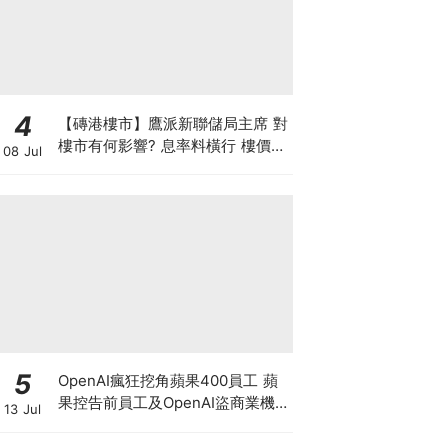
4
【磚港樓市】鷹派新聯儲局主席 對
樓市有何影響? 息率料橫行 樓價或
08 Jul
微升 惟成交量勢回落
5
OpenAI瘋狂挖角蘋果400員工 蘋
果控告前員工及OpenAI盜商業機
13 Jul
密 馬斯克暗示奧特曼或遭刑事調
查?