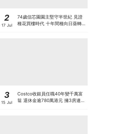
2
74歲信芯園園主堅守半世紀 見證
種花買樓時代 十年間種向日葵轉型
17 Jul
打卡農場自救
3
Costco收銀員任職40年變千萬富
翁 退休金逾780萬港元 擁3房連泳
15 Jul
池大屋 背後暗藏4大秘密