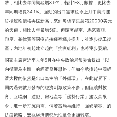
幣，相比去年同期猛增8.9%，若計1-8月數據，更比去
年同期增長34.1%。強勁的出口需求也令上月中美海運
貨櫃運輸價格再破新高，來到每標準集裝箱20000美元
的天價，相比去年暴增5倍。但隨著越南、馬來西亞、
印度、菲律賓等國疫苗接種率穩步提升，並逐步復工復
產，內地年初起建立起的「抗疫紅利」也將逐步萎縮。
國家主席習近平去年5月在中央政治局常委會提出「以
內循環為主體」的經濟發展思路，但如今承擔起中國經
濟大樑的依然是出口為主的「外循環」。在此背景下，
國內過去數月發布的經濟刺激政策不多，但陸續對教
育、互聯網、遊戲、房地產等「優勢行業」施以禁限
令，進一步打沉內需。倘若當局再維持「強硬清零」的
抗疫策略，宏觀經濟情勢恐怕還會更加難堪。