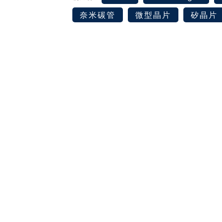
奈米碳管
微型晶片
矽晶片