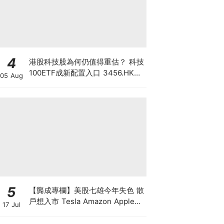
4
港股科技股為何仍值得重估？ 科技
100ETF成新配置入口 3456.HK一
05 Aug
手部署六大科技主題 散戶換馬策略
一文看清
5
【龔成專欄】美股七雄今年失色 散
戶想入市 Tesla Amazon Apple誰
17 Jul
最好？