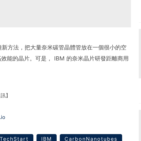
發了一種新方法，把大量奈米碳管晶體管放在一個很小的空
效能的晶片。可是， IBM 的奈米晶片研發距離商用
資訊】
.io
‎TechStart‬
‎IBM
CarbonNanotubes