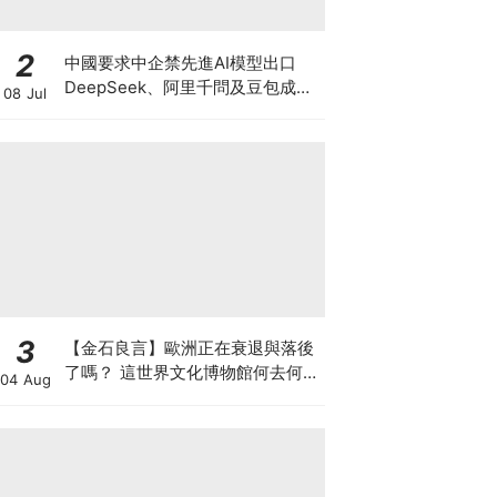
2
中國要求中企禁先進AI模型出口
DeepSeek、阿里千問及豆包成保
08 Jul
護對象 日後抄襲盜取中國AI恐犯國
安法
3
【金石良言】歐洲正在衰退與落後
了嗎？ 這世界文化博物館何去何
04 Aug
從？ 百年積累工藝美學獨一無二
AI難取代