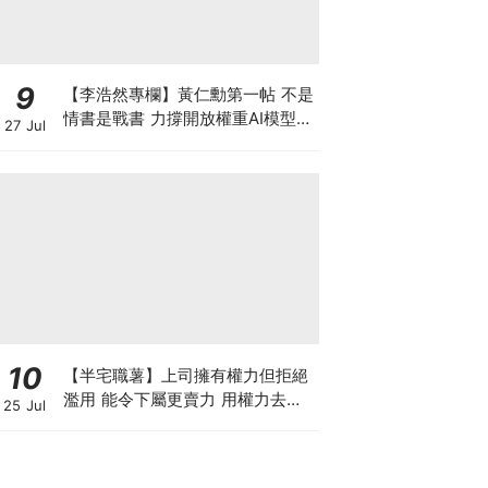
9
【李浩然專欄】黃仁勳第一帖 不是
情書是戰書 力撐開放權重AI模型
27 Jul
背後有何秘密盤算
10
【半宅職薯】上司擁有權力但拒絕
濫用 能令下屬更賣力 用權力去迫
25 Jul
人服從 雖簡單但得不到民心