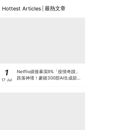
最熱文章
Hottest Articles
1
Netflix績後暴瀉9%「疫情奇蹟」
跌落神壇！豪賭300部AI生成節目
17 Jul
低成本內容能否拯救無路可退的
「蟹民」？