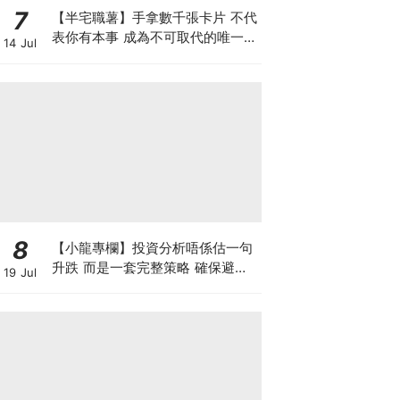
7
【半宅職薯】手拿數千張卡片 不代
表你有本事 成為不可取代的唯一中
14 Jul
間人 方是真正的人脈
8
【小龍專欄】投資分析唔係估一句
升跌 而是一套完整策略 確保避開
19 Jul
致命損失 找出入市良機