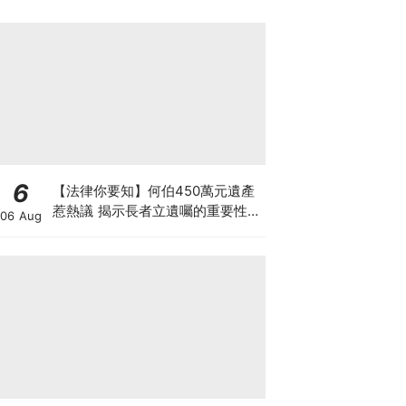
6
【法律你要知】何伯450萬元遺產
惹熱議 揭示長者立遺囑的重要性
06 Aug
最平只需數千元 律師行見證訂立遺
囑可減紛爭