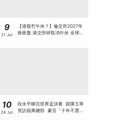
9
【港股冇午休？】倫交所2027年
推夜盤 港交所研取消午休 全球交
21 Jul
易所為何爭奪「全天候交易」？
10
段永平睇完世界盃決賽 跟隊王寧
突訪蘋果總部 豪言「十年不賣泡
24 Jul
泡瑪特」 轉頭沽Tesla與SpaceX
期權？ 最新部署另有圖謀?