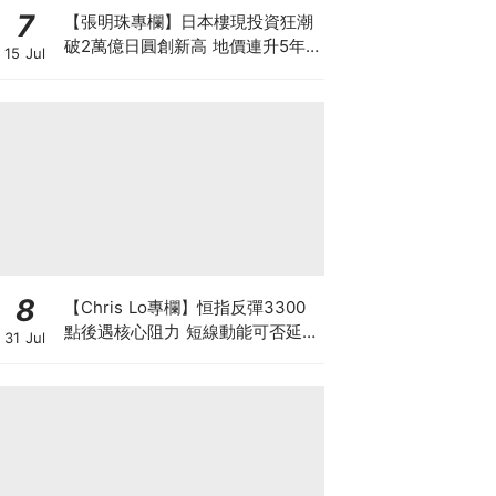
7
【張明珠專欄】日本樓現投資狂潮
破2萬億日圓創新高 地價連升5年
15 Jul
財團431億日圓狂掃心齋橋地標
8
【Chris Lo專欄】恒指反彈3300
點後遇核心阻力 短線動能可否延續
31 Jul
至中長期? 仍須審慎觀察