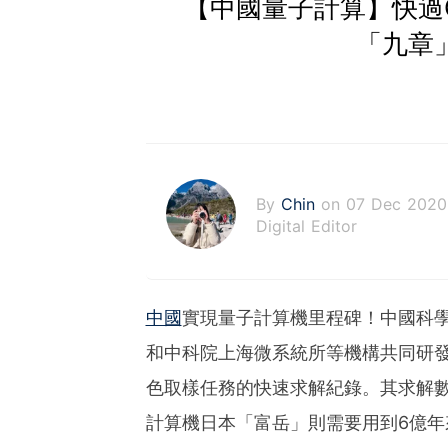
【中國量子計算】快過Go
「九章」
By
Chin
on 07 Dec 2020
Digital Editor
中國
實現量子計算機里程碑！
中國科
和中科院上海微系統所等機構共同研
色取樣任務的快速求解紀錄。其求解數
計算機日本「富岳」則需要用到6億