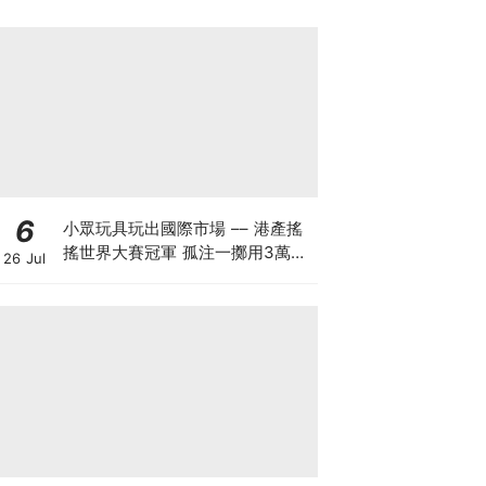
6
小眾玩具玩出國際市場 –– 港產搖
搖世界大賽冠軍 孤注一擲用3萬創
26 Jul
業 搖搖品牌產品暢銷美日：贏人先
要贏自己