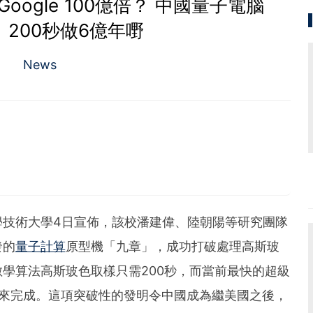
ogle 100億倍？ 中國量子電腦
200秒做6億年嘢
News
學技術大學
4日宣佈，該校潘建偉、陸朝陽等研究團隊
發的
量子計算
原型機「九章」，成功打破處理高斯玻
學算法高斯玻色取樣只需200秒，而當前最快的超級
年來完成。這項突破性的發明令中國成為繼美國之後，