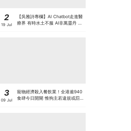
2
【吳雅詩專欄】AI Chatbot走進醫
療界 有時水土不服 AI非萬靈丹 是
19 Jul
效率救星還是精準陷阱？
3
寵物經濟殺入餐飲業！全港逾940
食肆今日開閘 惟狗主若違規或罰款
09 Jul
坐監 人寵共融隱藏陷阱？ 上海有
商場後悔並拒絕再讓寵物入食肆？