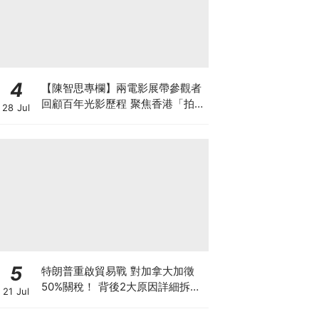
4
【陳智思專欄】兩電影展帶參觀者
回顧百年光影歷程 聚焦香港「拍住
28 Jul
上」精神及珍貴電影文物
5
特朗普重啟貿易戰 對加拿大加徵
50%關稅！ 背後2大原因詳細拆解
21 Jul
投資者該如何部署？