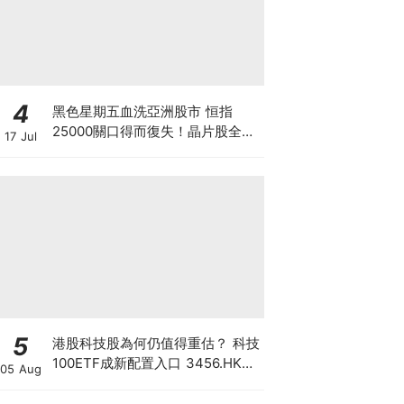
4
黑色星期五血洗亞洲股市 恒指
25000關口得而復失！晶片股全線
17 Jul
崩盤 「大空頭」Burry卻高調唱好
港股？散戶此時應恐慌拋售還是跟
大鱷倉？
5
港股科技股為何仍值得重估？ 科技
100ETF成新配置入口 3456.HK一
05 Aug
手部署六大科技主題 散戶換馬策略
一文看清