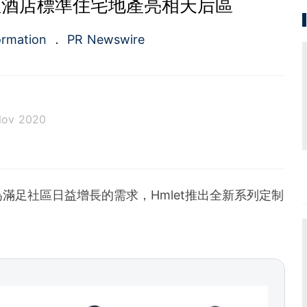
首座酒店標準住宅地產亮相天后區
ormation
PR Newswire
Nov 2020
a.com), a Cision company, is the premier global p
ing platforms and news distribution services that
municators and investor relations professionals le
滿足社區日益增長的需求，Hmlet推出全新系列定制
diences. Having pioneered the commercial news di
e 1954, PR Newswire today provides end-to-end solu
bute, target and measure text and multimedia conten
ital, mobile and social channels. Combining the worl
 content distribution and optimization network with
tools and platforms, PR Newswire powers the stor
und the world. PR Newswire serves tens of thousan
s in the Americas, Europe, Middle East, Africa and