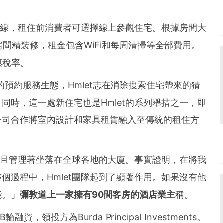
台上線，租住前消費者可選擇線上參觀住宅。根據房間大
等，房間精裝修，租金包含WiFi和每周清掃等全部費用。
惠稅率。
預約服務生態，Hmlet志在消除搜索住宅帶來的猜
同時，這一處新住宅也是Hmlet的系列舉措之一，即
公司合作將室內設計和家具租賃融入至傳統的租住方
，且管理著坐落在全球各地的
大廈
。事實證明，在將我
個過程中，Hmlet團隊起到了顯著作用。如果沒有他
能。」
彌敦道上一家擁有
90
間客房的酒店業主
稱。
融資，領投方為Burda Principal Investments。