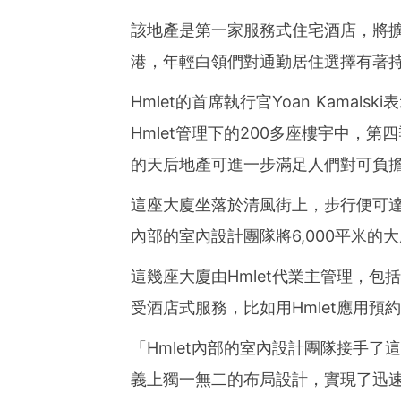
該地產是第一家服
務
式住宅酒店，將擴
港，年輕白領們對通勤居住選擇有著
Hmlet的首席執行官Yoan Kamalsk
Hmlet管理下的200多座樓宇中，
的天后地產可進一步滿足人們對可負
這座
大廈
坐落於清風街上，步行便可達
內部的室內設計團隊將6,000平米的
大
這幾座
大廈
由Hmlet代業主管理，
受酒店式服務，比如用Hmlet應用預
「Hmlet內部的室內設計團隊接手了
義上獨一無二的布局設計，實現了迅