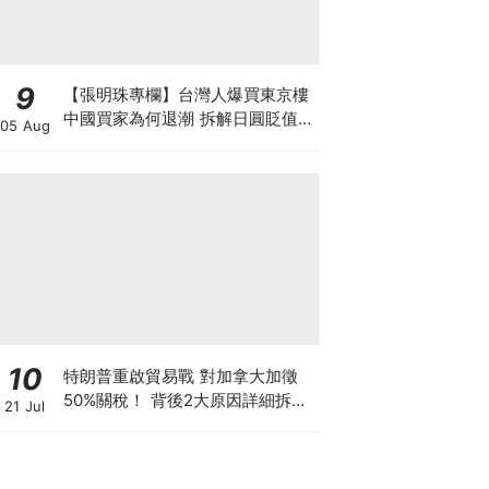
9
【張明珠專欄】台灣人爆買東京樓
中國買家為何退潮 拆解日圓貶值與
05 Aug
台海避險的置業狂潮
10
特朗普重啟貿易戰 對加拿大加徵
50%關稅！ 背後2大原因詳細拆解
21 Jul
投資者該如何部署？