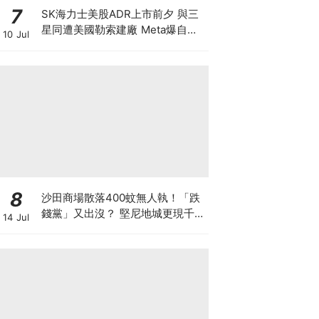
7
SK海力士美股ADR上市前夕 與三
星同遭美國勒索建廠 Meta爆自研
10 Jul
晶片 下年算力翻倍 戲耍全球股民
晶片股強力反彈 半導體狂潮散戶如
何自保？
8
沙田商場散落400蚊無人執！「跌
錢黨」又出沒？ 堅尼地城更現千元
14 Jul
鈔包香口膠 一張地上銀紙隨時是
騙局開場