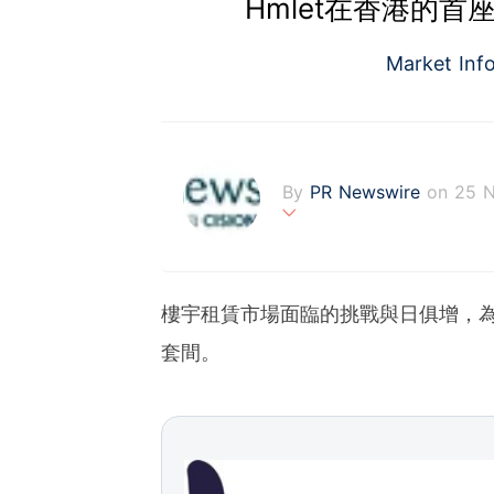
Hmlet在香港的
Market Inf
By
PR Newswire
on 25 
PR Newswire (www.prnasi
rovider of media monitor
marketers, corporate com
樓宇租賃市場面臨的挑戰與日俱增，為
verage to engage key au
stribution industry sinc
套間。
tions to produce, distri
t across traditional, dig
d's largest multi-channel
comprehensive workflow 
ies of organizations aro
ds of clients from office