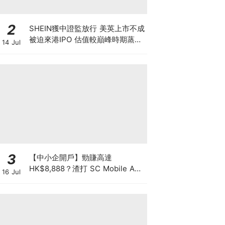
2
SHEIN獲中證監放行 美英上市不成
被迫來港IPO 估值較巔峰時期蒸發
14 Jul
6成 難敵監管鐵拳 遭法國1年狂罰
18億元
3
【中小企開戶】勁賺高達
HK$8,888？渣打 SC Mobile App
16 Jul
3步辦妥 兼賺 3.3% 高息年利率！