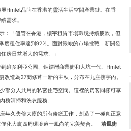
展Hmlet品牌在香港的靈活生活空間產業鏈。在香
持續需求。
i表示：「
儘
管在香港，樓宇租賃市場環境持續疲軟，但
第四季度租住率達到92%。面對嚴峻的市場挑戰，新開發
擔住房日益增大的需求。」
到維多利亞公園、銅鑼灣商業街和大坑一代。Hmlet
廈
改造為27間修葺一新的主臥，分布在九座樓宇內。
包括少部分人共用的私密住宅空間。這裡的房客同樣可享
約內務清掃和洗衣服務。
這座年久失修
大廈
的所有修繕工作，創造了一種真正意
速優化
大廈
四周環境這一風尚的完美契合。」
清風街