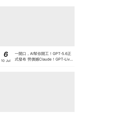
6
一開口，AI幫你開工！GPT‑5.6正
式發布 劈價撼Claude！GPT‑Live
10 Jul
爆紅 OpenAI真正想搶的不是聊
天，而是你的工作控制權