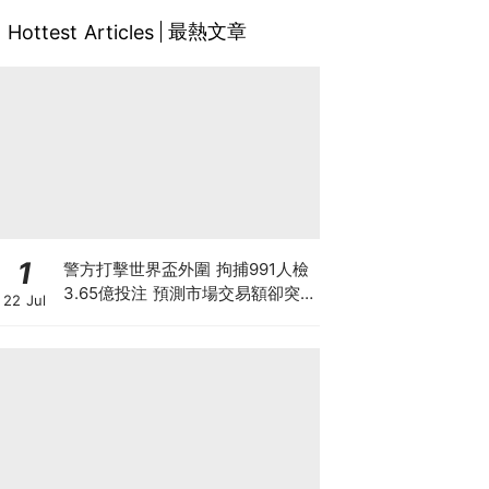
最熱文章
Hottest Articles
1
警方打擊世界盃外圍 拘捕991人檢
3.65億投注 預測市場交易額卻突
22 Jul
破3900億！Polymarket冇王管 究
竟誰在改寫賭博定義？