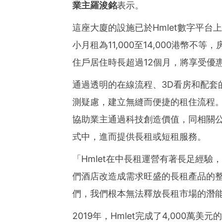
業主
羅
浚銘
表示。
這座
大廈的
設施已於Hmlet數字平
小月租為11,000至14,000港幣不
住戶居住時長超過12個月，將享受優
通過透明的在線流程、3D看房和配套的
測疑慮，建立無縫而便捷的租住流程。
協助業主通過科技創造價值，同相關
式中，進而提供長租或短租服務。
「Hmlet在中長租運營有著長足經驗
們酒店改造成需求旺盛的長租產品的整
們，我們根本無法釋放長租市場的潛
2019年，Hmlet完成了4,000萬美元的B輪