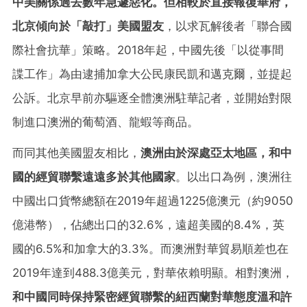
中美關係過去數年急遽惡化。但相較於直接報復華府，
北京傾向於「敲打」美國盟友
，以求瓦解後者「聯合國
際社會抗華」策略。2018年起，中國先後「以從事間
諜工作」為由逮捕加拿大公民康民凱和邁克爾，並提起
公訴。北京早前亦驅逐全體澳洲駐華記者，並開始對限
制進口澳洲的葡萄酒、龍蝦等商品。
而同其他美國盟友相比，
澳洲由於深處亞太地區，和中
國的經貿聯繫遠遠多於其他國家
。以出口為例，澳洲往
中國出口貨幣總額在2019年超過1225億澳元（約9050
億港幣），佔總出口的32.6%，遠超美國的8.4%，英
國的6.5%和加拿大的3.3%。而澳洲對華貿易順差也在
2019年達到488.3億美元，對華依賴明顯。相對澳洲，
和中國同時保持緊密經貿聯繫的紐西蘭對華態度溫和許