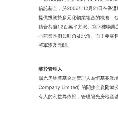
信託基金，於
2006
年
12
月
21
日在香港
提供投資於多元化物業組合的機會，
積合共逾
1.2
百萬平方呎。寫字樓物業
心商業區例如旺角及北角。而
主要
零
將軍澳及元朗。
關於管理人
陽光房地產基金之管理人為恒基兆業
Company Limited)
的間接全資附屬
有人的利益為依歸，管理陽光房地產