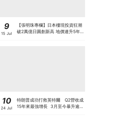
9
【張明珠專欄】日本樓現投資狂潮
破2萬億日圓創新高 地價連升5年
15 Jul
財團431億日圓狂掃心齋橋地標
10
特朗普成功打救英特爾 Q2營收成
15年來最強增長 3月至今暴升逾2
24 Jul
倍 揭英特爾翻身原因 現價還值博
嗎？