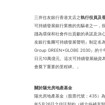
三井住友銀行香港支店之
執行役員及
可持續發展銀行業務的先驅者之一，
踐為環保和社會作出貢獻的承諾及決心
友銀行集團可持續發展聲明』制定名為
Group GREEN×GLOBE 203
日元10萬億元。這次可持續發展融資
會奠下重要的里程碑。」
關於陽光房地產基金
陽光房地產基金（股票代號：
435
）
年
5
月
26
日之信託契約（經六份補充