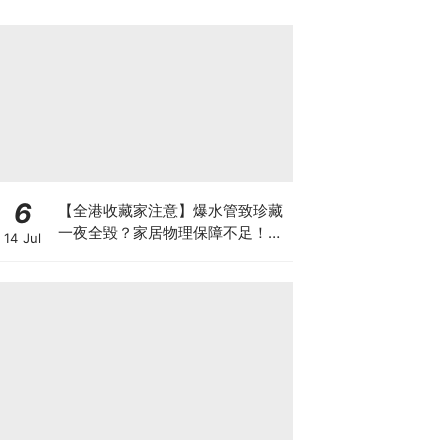
6
【全港收藏家注意】爆水管致珍藏
一夜全毀？家居物理保障不足！如
14 Jul
何可以安全保管心頭好？如何做高
性價比「守護方案」？