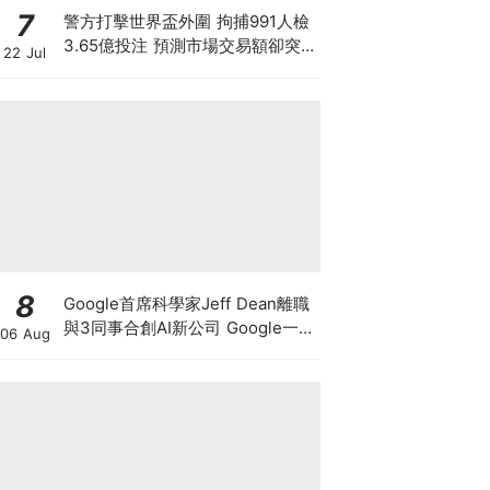
7
警方打擊世界盃外圍 拘捕991人檢
3.65億投注 預測市場交易額卻突
22 Jul
破3900億！Polymarket冇王管 究
竟誰在改寫賭博定義？
8
Google首席科學家Jeff Dean離職
與3同事合創AI新公司 Google一夜
06 Aug
蒸發1.4萬億 這開國功臣何許人
也？