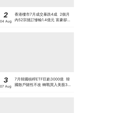
2
香港樓市7月成交暴跌4成 2個月
內52宗撻訂慘輸1.4億元 富豪卻擲
04 Aug
3億買長實半山兩豪宅 豪宅賣的是
樓還是階級幻覺？
3
7月韓國槓桿ETF巨虧3000億 韓
國散戶賭性不改 轉戰買入美股3倍
07 Aug
槓桿ETF！高槓桿+匯率風險 恐釀
二次災難