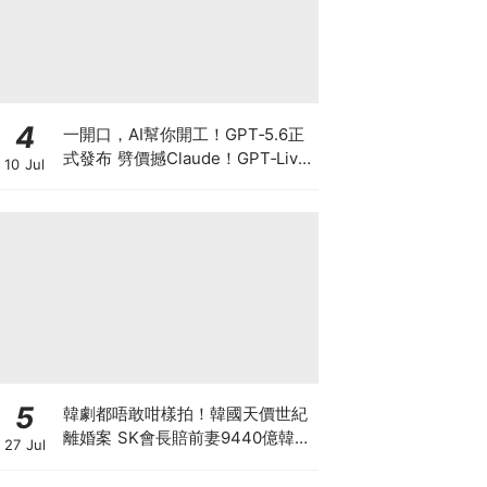
4
一開口，AI幫你開工！GPT‑5.6正
式發布 劈價撼Claude！GPT‑Live
10 Jul
爆紅 OpenAI真正想搶的不是聊
天，而是你的工作控制權
5
韓劇都唔敢咁樣拍！韓國天價世紀
離婚案 SK會長賠前妻9440億韓
27 Jul
元 崔泰源兩度入獄兼靠AI暴富 財
閥婚變會否影響SK海力士？