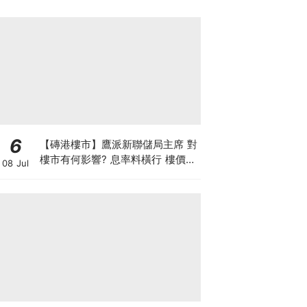
6
【磚港樓市】鷹派新聯儲局主席 對
樓市有何影響? 息率料橫行 樓價或
08 Jul
微升 惟成交量勢回落