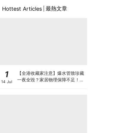
最熱文章
Hottest Articles
1
【全港收藏家注意】爆水管致珍藏
一夜全毀？家居物理保障不足！如
14 Jul
何可以安全保管心頭好？如何做高
性價比「守護方案」？