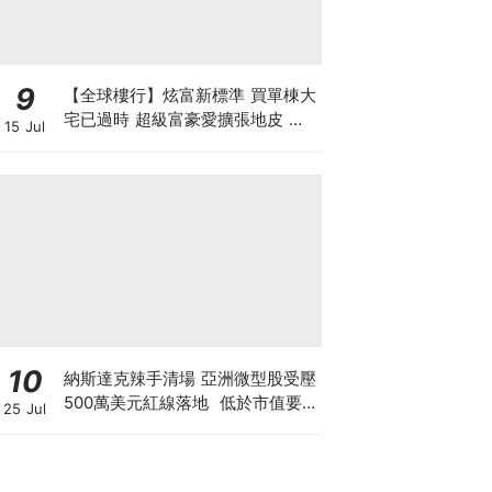
9
【全球樓行】炫富新標準 買單棟大
宅已過時 超級富豪愛擴張地皮 建
15 Jul
私人莊園保私隱
10
納斯達克辣手清場 亞洲微型股受壓
500萬美元紅線落地 低於市值要
25 Jul
求30日即除牌 清場直指亞洲殼股
與「微信女」陷阱