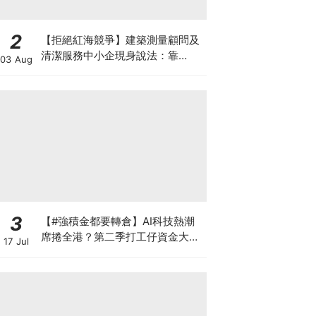
2
【拒絕紅海競爭】建築測量顧問及
清潔服務中小企現身說法：靠
03 Aug
「ESG合規認證」打入大企業供應
鏈
3
【#強積金都要轉倉】AI科技熱潮
席捲全港？第二季打工仔資金大遷
17 Jul
徙 邊間受託人成吸金贏家？一文讀
懂最新資產配置轉變 第三季應否
繼續追美股？