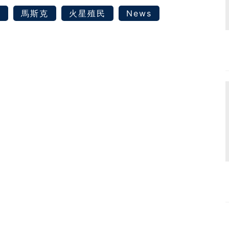
星
馬斯克
火星殖民
News