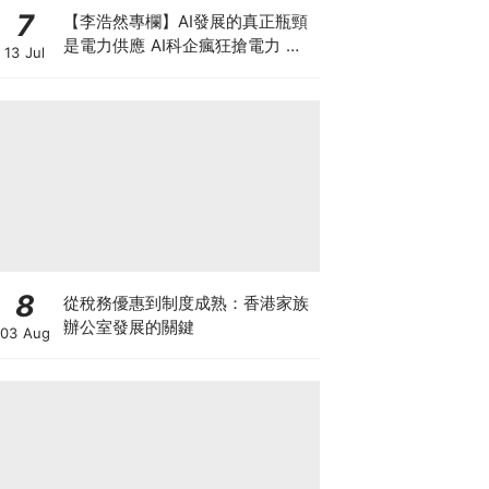
7
【李浩然專欄】AI發展的真正瓶頸
是電力供應 AI科企瘋狂搶電力 美
13 Jul
股七雄誰佔上風？
8
從稅務優惠到制度成熟：香港家族
辦公室發展的關鍵
03 Aug