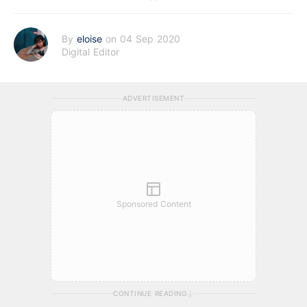
By
eloise
on 04 Sep 2020
Digital Editor
ADVERTISEMENT
Sponsored Content
CONTINUE READING