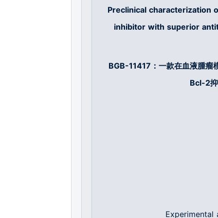
Preclinical characterization 
inhibitor with superior ant
BGB-11417
：一款在血液腫瘤
Bcl-2
抑
Experimental 