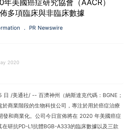
0年美國癌症研究協會（AACR）
公佈多項臨床與非臨床數據
ormation
PR Newswire
May 2020
a.com), a Cision company, is the premier global p
ing platforms and news distribution services that
municators and investor relations professionals le
 日 /美通社/ -- 百濟神州（納斯達克代碼：BGNE；
diences. Having pioneered the commercial news di
e 1954, PR Newswire today provides end-to-end solu
一家處於商業階段的生物科技公司，專注於用於癌症治療
bute, target and measure text and multimedia conten
發和商業化。公司今日宣佈將在 2020 年美國癌症
ital, mobile and social channels. Combining the worl
 content distribution and optimization network with
在研抗PD-L1抗體BGB-A333的臨床數據以及三款
tools and platforms, PR Newswire powers the stor