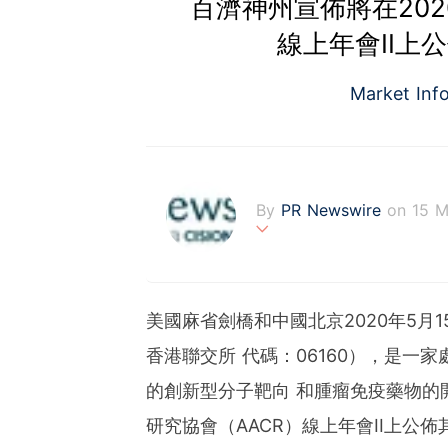
百濟神州宣佈將在202
線上年會II上
Market Inf
By
PR Newswire
on 15 
PR Newswire (www.prnasi
rovider of media monitor
marketers, corporate com
美國麻省劍橋和中國北京2020年5月15
verage to engage key au
stribution industry sinc
香港聯交所 代碼：06160），是
tions to produce, distri
的創新型分子靶向 和腫瘤免疫藥物的開
t across traditional, dig
d's largest multi-channel
研究協會（AACR）線上年會II上公佈其
comprehensive workflow 