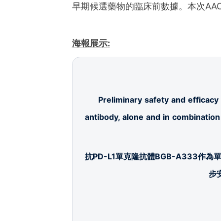
ies of organizations aro
早期候選藥物的臨床前數據。本次AACR
ds of clients from office
Asia-Pacific regions.
海報展示
:
Preliminary safety and efficac
antibody, alone and in combination 
抗
PD-L1
單克隆抗體
BGB-A333
作為
步