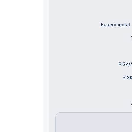
Experimental 
PI3K/
PI3