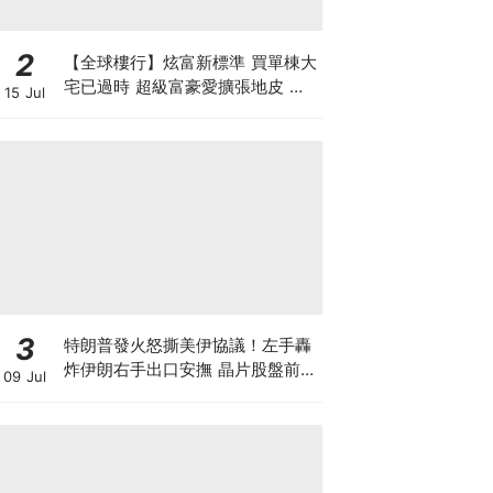
2
【全球樓行】炫富新標準 買單棟大
宅已過時 超級富豪愛擴張地皮 建
15 Jul
私人莊園保私隱
3
特朗普發火怒撕美伊協議！左手轟
炸伊朗右手出口安撫 晶片股盤前暴
09 Jul
跌後V型反轉 英偉達大漲逾3% 莫
非是華爾街與白宮演的財富大戲？