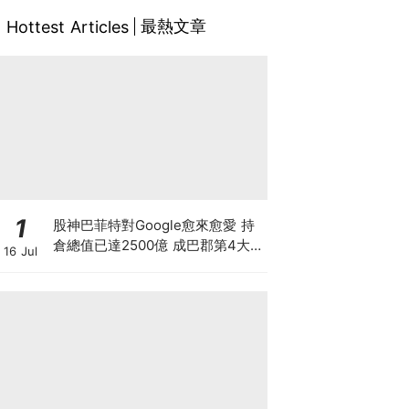
最熱文章
Hottest Articles
1
股神巴菲特對Google愈來愈愛 持
倉總值已達2500億 成巴郡第4大
16 Jul
持倉 惟AI需投資數千億美元 恐成
隱憂