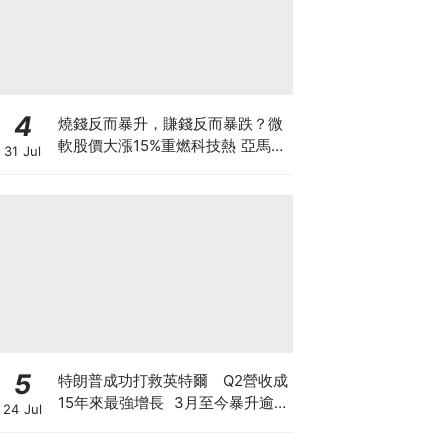
4
燒錢反而暴升，賺錢反而暴跌？微
軟股價大漲15%重燃科技熱 亞馬遜
31 Jul
現金流轉負股價升逾1成 蘋果賺大
錢卻大跌8% 華爾街AI估值邏輯徹
底變了
5
特朗普成功打救英特爾 Q2營收成
15年來最強增長 3月至今暴升逾2
24 Jul
倍 揭英特爾翻身原因 現價還值博
嗎？