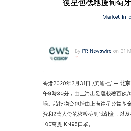
復星包機馳援葡萄牙
Market Inf
By
PR Newswire
on 31 M
PR Newswire (www.prnasi
rovider of media monitor
marketers, corporate com
香港2020年3月31日 /美通社/ --
北京
verage to engage key au
stribution industry sinc
午
9
時
30
分，
由上海出發運載著百餘萬
tions to produce, distri
場。該批物資包括由上海復星公益基
t across traditional, dig
d's largest multi-channel
資和2萬人份的核酸檢測試劑盒，以及復
comprehensive workflow 
ies of organizations aro
100萬隻 KN95口罩。
ds of clients from office