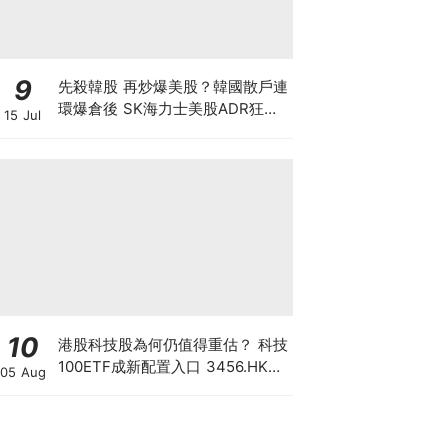
9
先殺韓股 再炒爆美股？韓國散戶連
環爆倉後 SK海力士美股ADR狂飆
15 Jul
27% 巴克萊唱好翻倍至330美元，
背後隱藏大戶割韭菜陰謀？
10
港股科技股為何仍值得重估？ 科技
100ETF成新配置入口 3456.HK一
05 Aug
手部署六大科技主題 散戶換馬策略
一文看清