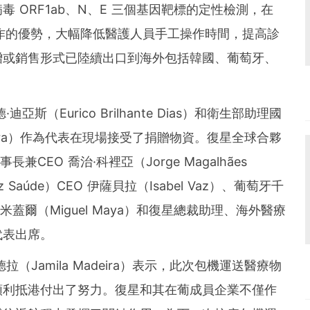
 ORF1ab、N、E 三個基因靶標的定性檢測，在
作的優勢，大幅降低醫護人員手工操作時間，提高診
贈或銷售形式已陸續出口到海外包括韓國、葡萄牙、
德
·
迪亞斯（Eurico Brilhante Dias）和衛生部助理國
adeira）作為代表在現場接受了捐贈物資。復星全球合夥
董事長兼CEO 喬治
·
科裡亞（Jorge Magalhães
 Saúde）CEO 伊薩貝拉（Isabel Vaz）、葡萄牙千
EO 米蓋爾（Miguel Maya）和復星總裁助理、海外醫療
代表出席。
德拉（Jamila Madeira）表示，此次包機運送醫療物
順利抵港付出了努力。復星和其在葡成員企業不僅作