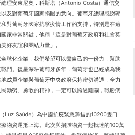
安東尼奧．科斯塔（Antonio Costa）通信交
注以及對葡萄牙國家捐贈的意向。葡萄牙總理感謝郭
業和對葡萄牙國家抗擊疫情工作的支持，特別是在這
個國家非常關鍵，他稱「這是對葡萄牙政府和社會莫
的美好友誼和團結力量」。
家全球化企業，我們希望可以盡自己的一份力，幫助
疫戰鬥。復星深耕葡萄牙多年，葡萄牙也已經成為我
當地成員企業與葡萄牙中央政府保持密切溝通，全力
人民勤勞、勇敢的精神，一定可以跨過難關，戰勝病
uz Saúde）為中國抗疫緊急籌措的10200隻口
療物資運抵上海。此次與捐贈物資一起抵達的100萬