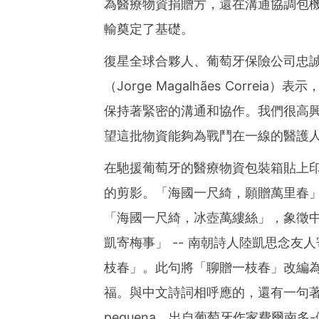
為醫療物資捐贈方，還在溝通協調包
輸奠定了基礎。
復星全球合夥人、葡萄牙保險公司忠誠保險（
（Jorge Magalhães Corr
保持著緊密的溝通和協作。我們很高
望這批物資能夠為戰鬥在一線的醫護
在馳援葡萄牙的醫療物資包裝箱貼上
的剪影。「海國一尺綺，願贈萬里春
「海國一尺綺，冰壺萬縷絲」，象徵
凱寄梅事」 -- 南朝詩人陸凱思念
枝春」。此句將「聊贈一枝春」改編
福。與中文詩詞相呼應的，還有一句著名的葡文詩：
pequena，出自葡萄牙作家費爾南多-佩