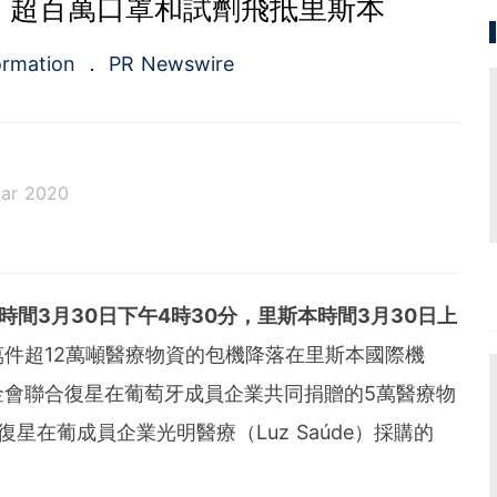
 超百萬口罩和試劑飛抵里斯本
ormation
PR Newswire
ar 2020
a.com), a Cision company, is the premier global p
ing platforms and news distribution services that
municators and investor relations professionals le
時間
3
月
30
日下午
4
時
30
分，里斯本時間
3
月
30
日上
diences. Having pioneered the commercial news di
e 1954, PR Newswire today provides end-to-end solu
件超12萬噸醫療物資的包機降落在里斯本國際機
bute, target and measure text and multimedia conten
金會聯合復星在葡萄牙成員企業共同捐贈的5萬醫療物
ital, mobile and social channels. Combining the worl
 content distribution and optimization network with
星在葡成員企業光明醫療（Luz Saúde）採購的
tools and platforms, PR Newswire powers the stor
und the world. PR Newswire serves tens of thousan
s in the Americas, Europe, Middle East, Africa and