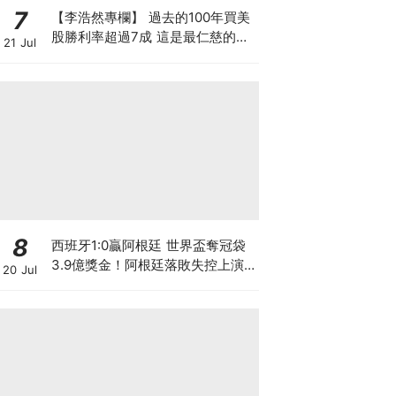
7
【李浩然專欄】 過去的100年買美
股勝利率超過7成 這是最仁慈的賭
21 Jul
場嗎？買美股真的不會輸？
8
西班牙1:0贏阿根廷 世界盃奪冠袋
3.9億獎金！阿根廷落敗失控上演
20 Jul
少林足球 麥巴比蟬聯金靴獎 總入
球數超越美斯創歷史