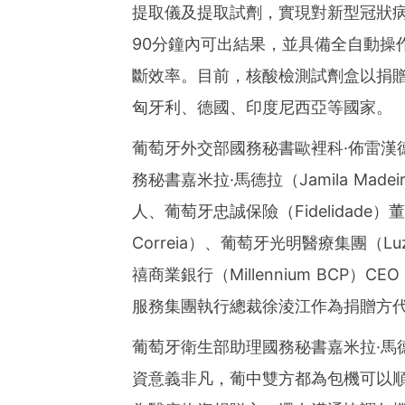
提取儀及提取試劑，實現對新型冠狀病毒
90分鐘內可出結果，並具備全自動操
斷效率。目前，核酸檢測試劑盒以捐
匈牙利、德國、印度尼西亞等國家。
葡萄牙外交部國務秘書歐裡科
·
佈雷漢
務秘書嘉米拉
·
馬德拉（Jamila M
人、葡萄牙忠誠保險（Fidelidade）
Correia）、葡萄牙光明醫療集團（Luz
禧商業銀行（Millennium BCP）C
服務集團執行總裁徐淩江作為捐贈方
葡萄牙衛生部助理國務秘書嘉米拉
·
馬
資意義非凡，葡中雙方都為包機可以