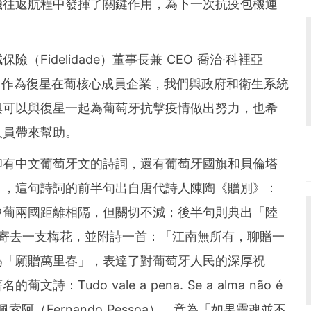
機往返航程中發揮了關鍵作用，為下一次抗疫包機運
Fidelidade）董事長兼 CEO 喬治
·
科裡亞
eia）表示，作為復星在葡核心成員企業，我們與政府和衛生系統
興可以與復星一起為葡萄牙抗擊疫情做出努力，也希
人員帶來幫助。
印有中文葡萄牙文的詩詞，還有葡萄牙國旗和貝倫塔
」，這句詩詞的前半句出自唐代詩人陳陶《贈別》：
中葡兩國距離相隔，但關切不減；後半句則典出「陸
友人寄去一支梅花，並附詩一首：「江南無所有，聊贈一
為「願贈萬里春」，表達了對葡萄牙人民的深厚祝
Tudo vale a pena. Se a alma não é
索阿（Fernando Pessoa），意為「如果靈魂並不