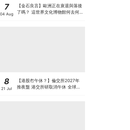
7
【金石良言】歐洲正在衰退與落後
了嗎？ 這世界文化博物館何去何
04 Aug
從？ 百年積累工藝美學獨一無二
AI難取代
8
【港股冇午休？】倫交所2027年
推夜盤 港交所研取消午休 全球交
21 Jul
易所為何爭奪「全天候交易」？