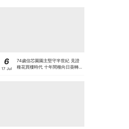
6
74歲信芯園園主堅守半世紀 見證
種花買樓時代 十年間種向日葵轉型
17 Jul
打卡農場自救