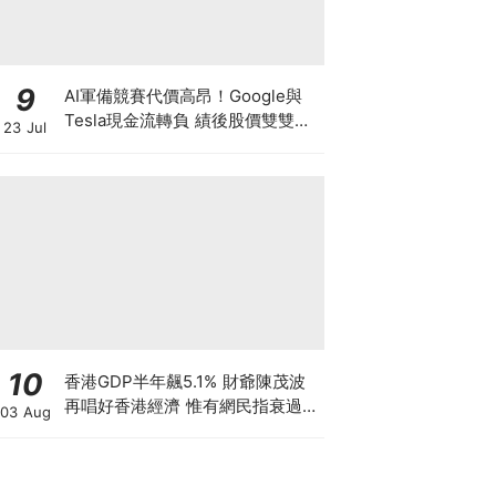
9
AI軍備競賽代價高昂！Google與
Tesla現金流轉負 績後股價雙雙急
23 Jul
挫5% Google有廣告護身 馬斯克
靠什麼撐下去？
10
香港GDP半年飆5.1% 財爺陳茂波
再唱好香港經濟 惟有網民指衰過
03 Aug
03年沙士 為何香港「體感經濟」
如寒冬？