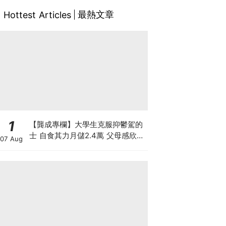
最熱文章
Hottest Articles
1
【龔成專欄】大學生克服抑鬱駕的
士 自食其力月儲2.4萬 父母感欣慰
07 Aug
惟股市風浪急 應怎投資保血汗錢