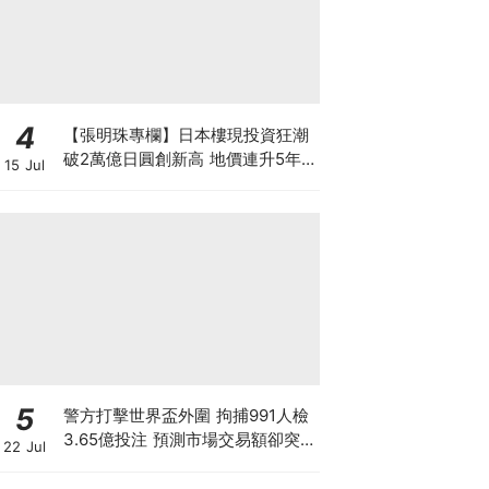
4
【張明珠專欄】日本樓現投資狂潮
破2萬億日圓創新高 地價連升5年
15 Jul
財團431億日圓狂掃心齋橋地標
5
警方打擊世界盃外圍 拘捕991人檢
3.65億投注 預測市場交易額卻突
22 Jul
破3900億！Polymarket冇王管 究
竟誰在改寫賭博定義？