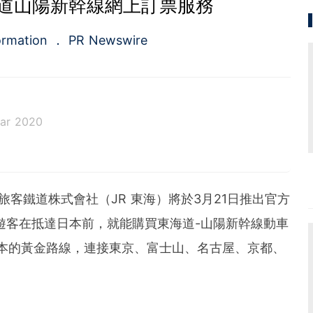
海道山陽新幹線網上訂票服務
ormation
PR Newswire
ar 2020
a.com), a Cision company, is the premier global p
ing platforms and news distribution services that
municators and investor relations professionals le
 東海旅客鐵道株式會社（JR 東海）將於3月21日推出官方
diences. Having pioneered the commercial news di
e 1954, PR Newswire today provides end-to-end solu
遊客在抵達日本前，就能購買東海道-山陽新幹線動車
bute, target and measure text and multimedia conten
本的黃金路線，連接東京、富士山、名古屋、京都、
ital, mobile and social channels. Combining the worl
 content distribution and optimization network with
tools and platforms, PR Newswire powers the stor
und the world. PR Newswire serves tens of thousan
s in the Americas, Europe, Middle East, Africa and