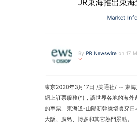
JR東海推出東
Market Inf
By
PR Newswire
on 17 M
PR Newswire (www.prnasi
rovider of media monitor
marketers, corporate com
東京2020年3月
17
日 /美通社/ --
verage to engage key au
stribution industry sinc
網上訂票服務
(*)
，讓世界各地的海外
tions to produce, distri
的車票。東海道-山陽新幹線堪貫穿日
t across traditional, dig
d's largest multi-channel
大阪、廣島、博多和其它熱門景點。
comprehensive workflow 
ies of organizations aro
ds of clients from office