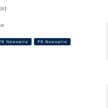
資訊】
.io
PR Newswire
PR Newswire