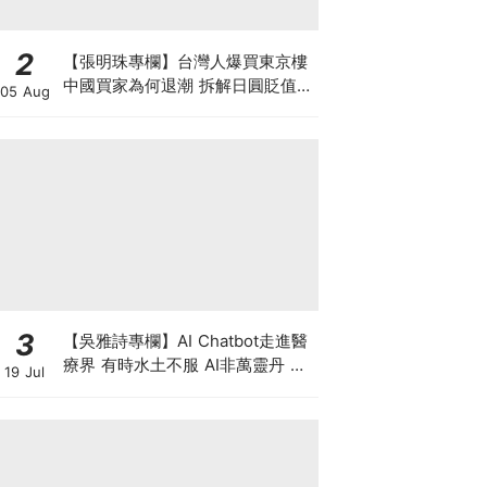
2
【張明珠專欄】台灣人爆買東京樓
中國買家為何退潮 拆解日圓貶值與
05 Aug
台海避險的置業狂潮
3
【吳雅詩專欄】AI Chatbot走進醫
療界 有時水土不服 AI非萬靈丹 是
19 Jul
效率救星還是精準陷阱？