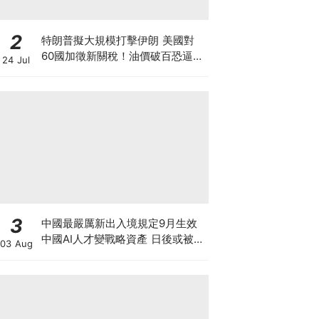
2
特朗普擬大規模打擊伊朗 美國對
60國加徵新關稅！油價破百恐逼聯
24 Jul
儲局加息 Mag7市值單日蒸發
8000億美元 全球大混亂下的最新
策略？
3
中國最嚴厲新出入境規定9月生效
中國AI人才變戰略資產 日後或被嚴
03 Aug
限出國 新規未生效 Manus兩高層
已遭限制離境5個月