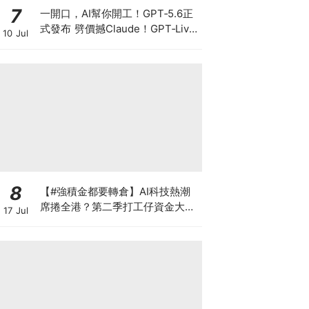
7
一開口，AI幫你開工！GPT‑5.6正
式發布 劈價撼Claude！GPT‑Live
10 Jul
爆紅 OpenAI真正想搶的不是聊
天，而是你的工作控制權
8
【#強積金都要轉倉】AI科技熱潮
席捲全港？第二季打工仔資金大遷
17 Jul
徙 邊間受託人成吸金贏家？一文讀
懂最新資產配置轉變 第三季應否
繼續追美股？