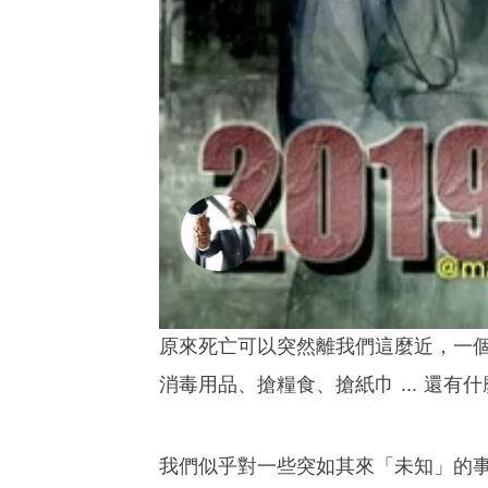
【口罩供應】我們搶口
By
Marcosalestalk
on 07
金融本科畢業，金融銷售及
想將金融知識簡單化，金融
原來死亡可以突然離我們這麼近，一
消毒用品、搶糧食、搶紙巾 ... 還有什麼
我們似乎對一些突如其來「未知」的事