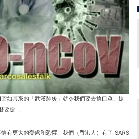
罩不是怕生病死亡 只怕死得太突
然|BF專欄
Bloggers
 Feb 2020
管理經驗，接地氣的外部培訓師，熱衷於金融科技，夢
市場透明化
個突如其來的「武漢肺炎」就令我們要去搶口罩、搶
要搶 ...
情有更大的憂慮和恐懼。我們（香港人）有了 SARS