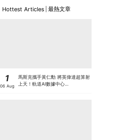
最熱文章
Hottest Articles
1
馬斯克攜手黃仁勳 將英偉達超算射
上天！軌道AI數據中心
06 Aug
「Starmind」大公開 到底係科技
突破定龐氏巨坑？