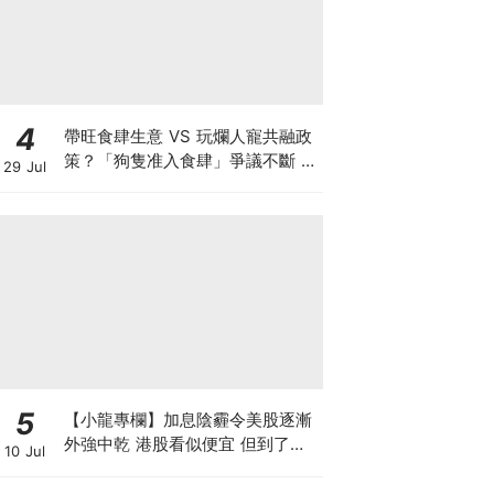
4
帶旺食肆生意 VS 玩爛人寵共融政
策？「狗隻准入食肆」爭議不斷 業
29 Jul
界對帶動營業額持觀望態度 訓犬師
實測籲寵主做齊三件事
5
【小龍專欄】加息陰霾令美股逐漸
外強中乾 港股看似便宜 但到了撈
10 Jul
底的時候了嗎？