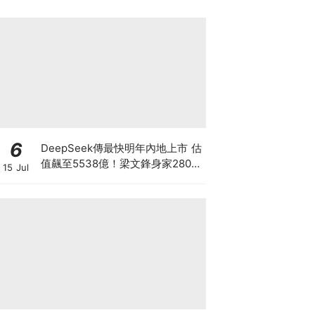
6
DeepSeek傳最快明年內地上市 估
值飆至5538億！梁文鋒身家2800
15 Jul
億成全球AI首富 超越OpenAI與
Anthropic創辦人 從量化天才到AI
模型的神秘王者