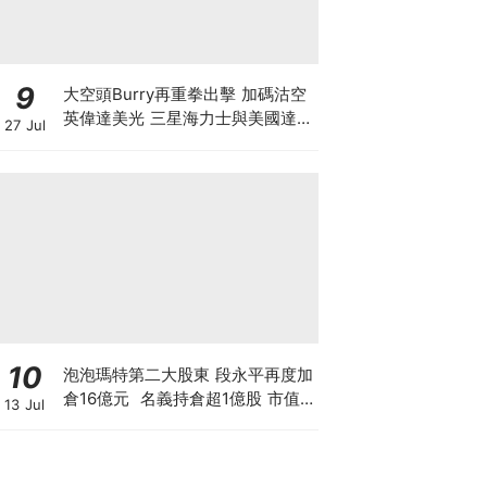
9
大空頭Burry再重拳出擊 加碼沽空
英偉達美光 三星海力士與美國達成
27 Jul
9500億美元訂單 揭開「左手交右
手」背後的估值迷局
10
泡泡瑪特第二大股東 段永平再度加
倉16億元 名義持倉超1億股 市值
13 Jul
逾150億 拆解中國巴菲特「泡泡瑪
特保險公司」策略，香港散戶值得
跟倉買LABUBU嗎？