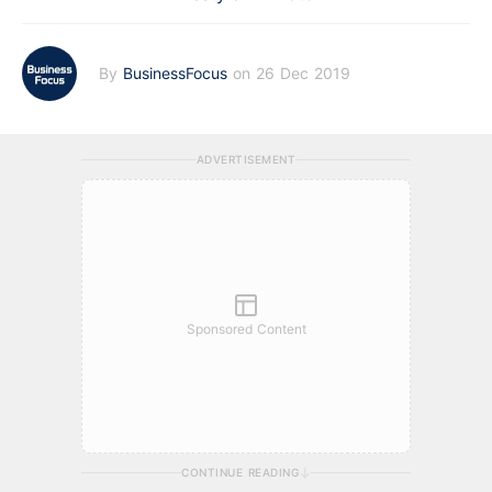
By
BusinessFocus
on 26 Dec 2019
ADVERTISEMENT
Sponsored Content
CONTINUE READING