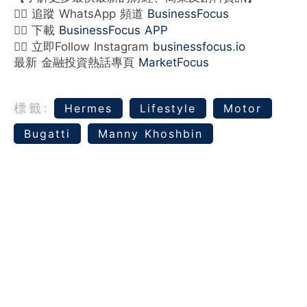
👉🏻 追蹤 WhatsApp 頻道
BusinessFocus
👉🏻 下載
BusinessFocus APP
👉🏻 立即Follow Instagram
businessfocus.io
最新 金融投資熱話專頁
MarketFocus
標籤:
Hermes
Lifestyle
Motor
Bugatti
Manny Khoshbin