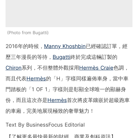
Photo from Bugatti
2016年的時候，
Manny Khoshbin
已經確認訂單，經
歷三年漫長的等待，
Bugatti
終於完成這輛訂製的
Chiron
系列，不但整體外觀採用
Hermès Craie
色調，
而且代表
Hermès
的「H」字樣同樣遍佈車身，當中車
門踏板的「1 OF 1」字樣則是彰顯全球唯一的顯赫身
份，而且這次亦是
Hermès
首次將皮革鑲嵌於超級跑車
的車廂，完美地展現極致的奢華魅力！
Text By BusinessFocus Editorial
【了解更多最快最新的財經、商業及創科資訊】