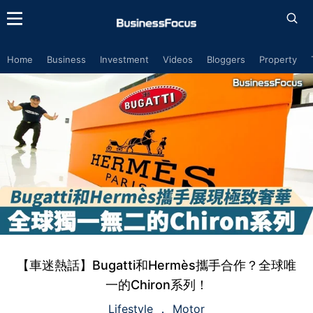
Home
Business
Investment
Videos
Bloggers
Property
【車迷熱話】Bugatti和Hermès攜手合作？全球唯
一的Chiron系列！
Lifestyle
Motor