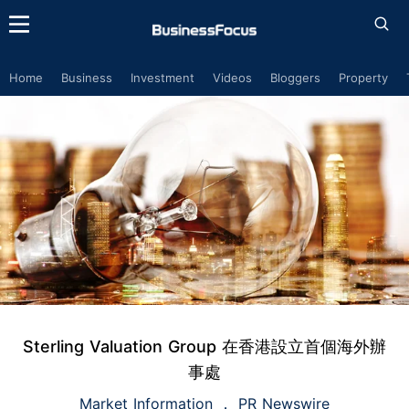
Home
Business
Investment
Videos
Bloggers
Property
Sterling Valuation Group 在香港設立首個海外辦
事處
Market Information
PR Newswire