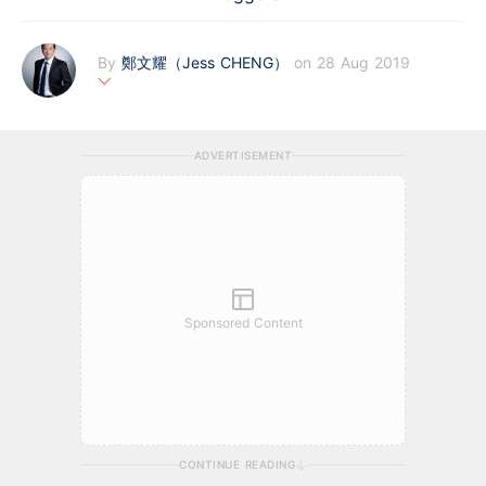
By
鄭文耀（Jess CHENG）
on 28 Aug 2019
鄭文耀為金融科技集團FinMonster的聯合始創人兼行政總裁，以人
工智能和區塊鏈技術，為亞洲區內中小企業融資提供更創新和便節
ADVERTISEMENT
方案，迅速解決資金需要。創立FinMonster前，於外資和中資企業
銀行管理工作十多年以上，深諳商業貸款市場的運作，熟悉公司財
務策略及市場推廣，專長於結構融資及貿易融資項目，希望透過知
識、經驗和科技，促進行業發展。鄭氏亦為特許金融分析師(CF
A)。
Sponsored Content
CONTINUE READING