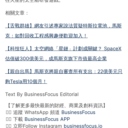
相關文章：
【舌戰群雄】網友引述專家說法質疑特斯拉電池，馬斯
克：如對回收工程感興趣便歡迎加入！
【科技狂人】太空網絡「星鏈」計劃成關鍵？ SpaceX
估值破300億美元，成馬斯克旗下市值最高企業
【親自出馬】馬斯克將親自審查所有支出：22億美元只
夠Tesla用10個月！
Text By BusinessFocus Editorial
【了解更多最快最新的財經、商業及創科資訊】
👉🏻 追蹤 WhatsApp 頻道
BusinessFocus
👉🏻 下載
BusinessFocus APP
👉🏻 立即Follow Instagram
businessfocus.io