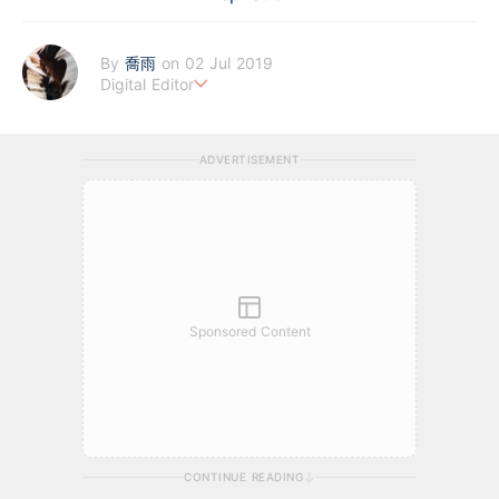
By
喬雨
on 02 Jul 2019
Digital Editor
喜歡以基本分析來評估企業質素，著重投資成長股，謀求以倍計的
回報；專注科技及商業新聞，喜歡訪談創業者，聆聽他們的創業故
ADVERTISEMENT
事。
Sponsored Content
CONTINUE READING