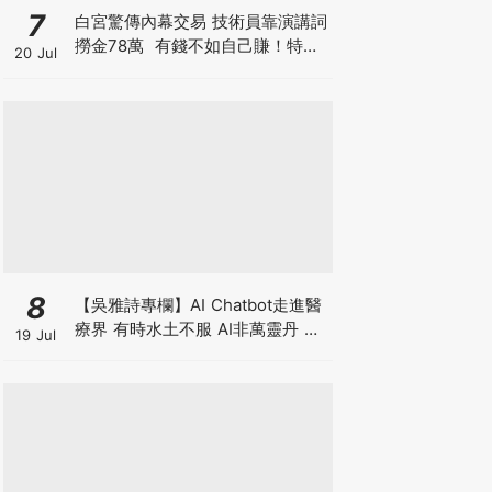
7
白宮驚傳內幕交易 技術員靠演講詞
撈金78萬 有錢不如自己賺！特朗
20 Jul
普媒體售賣帖文特權 搶先毫秒截
獲特朗普政策
8
【吳雅詩專欄】AI Chatbot走進醫
療界 有時水土不服 AI非萬靈丹 是
19 Jul
效率救星還是精準陷阱？