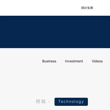
關於集團
Business
Investment
Videos
標籤：
Technology