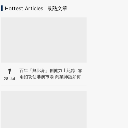
最熱文章
Hottest Articles
1
百年「無比膏」創健力士紀錄 靠
兩招攻佔港澳市場 商業神話如何面
28 Jul
對轉型危機？「百歳祭」推跨界周
邊 靠情懷收割新世代？