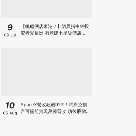
9
【帆船酒店來港？】議員指中東投
資者愛長洲 有意建七星級酒店 望
09 Jul
政府拆牆鬆綁 羅淑佩局長指樂於積
極探討
10
SpaceX營收狂飆92%！馬斯克揚
言可提前實現萬億營收 績後股價卻
05 Aug
暴跌8% 散戶應否跟「木頭姐」抄
底？