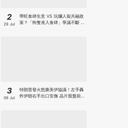
2
帶旺食肆生意 VS 玩爛人寵共融政
策？「狗隻准入食肆」爭議不斷 業
29 Jul
界對帶動營業額持觀望態度 訓犬師
實測籲寵主做齊三件事
3
特朗普發火怒撕美伊協議！左手轟
炸伊朗右手出口安撫 晶片股盤前暴
09 Jul
跌後V型反轉 英偉達大漲逾3% 莫
非是華爾街與白宮演的財富大戲？