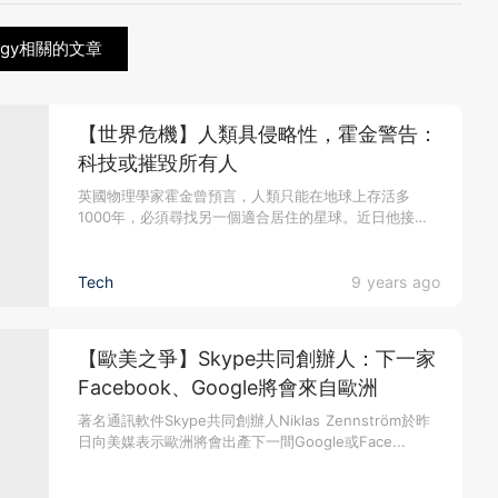
logy相關的文章
【世界危機】人類具侵略性，霍金警告：
科技或摧毀所有人
英國物理學家霍金曾預言，人類只能在地球上存活多
1000年，必須尋找另一個適合居住的星球。近日他接受
外國媒體訪問時，重申科...
Tech
9 years ago
【歐美之爭】Skype共同創辦人：下一家
Facebook、Google將會來自歐洲
著名通訊軟件Skype共同創辦人Niklas Zennström於昨
日向美媒表示歐洲將會出產下一間Google或Face...