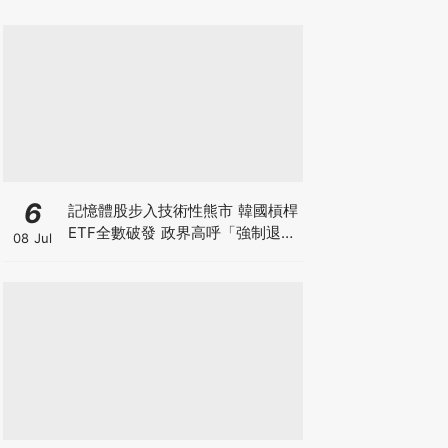
6
記憶體股步入技術性熊市 韓國槓桿
ETF全數破發 政界高呼「強制退
08 Jul
市」！SK海力士美股ADR週五上
市 大行交易策略話你知！