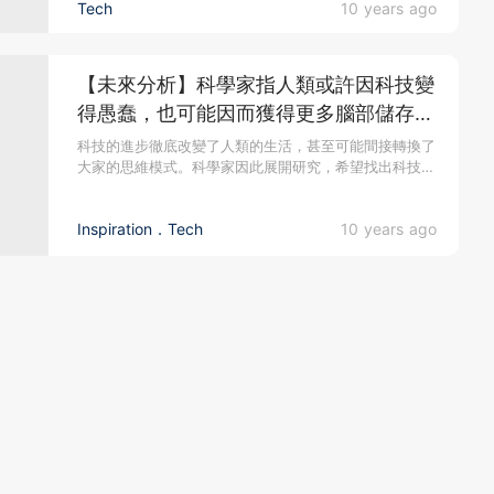
Tech
10 years ago
【未來分析】科學家指人類或許因科技變
得愚蠢，也可能因而獲得更多腦部儲存空
間
科技的進步徹底改變了人類的生活，甚至可能間接轉換了
大家的思維模式。科學家因此展開研究，希望找出科技對
人類的影響。到底大家...
Inspiration．Tech
10 years ago