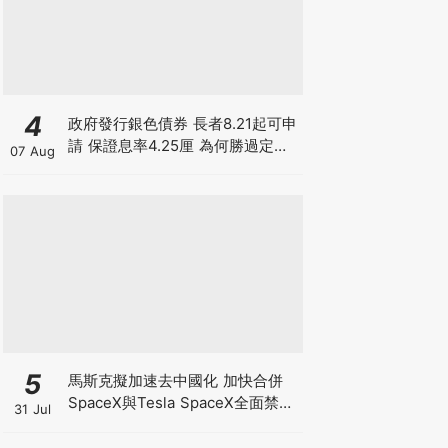
4
政府發行銀色債券 長者8.21起可申
請 保證息率4.25厘 為何勝過定存
07 Aug
及美債?
5
馬斯克擬加速去中國化 加快合併
SpaceX與Tesla SpaceX全面禁止
31 Jul
供應商僱用中國人及用中國零件 惟
馬斯克否認擬賣Tesla中國業務