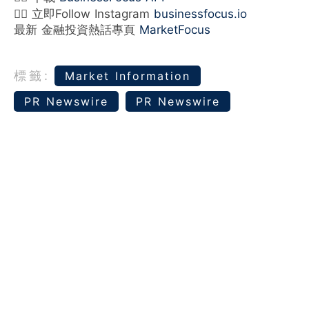
👉🏻 立即Follow Instagram
businessfocus.io
最新 金融投資熱話專頁
MarketFocus
標籤:
Market Information
PR Newswire
PR Newswire