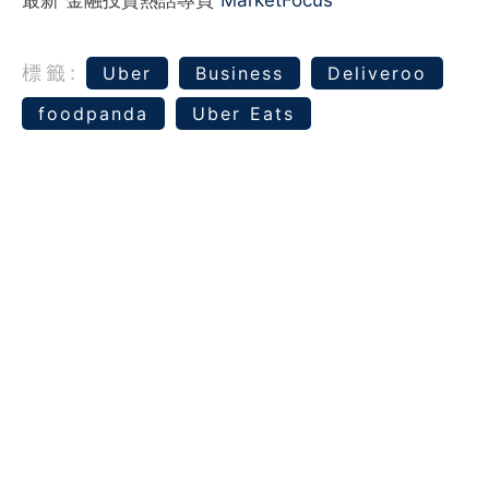
最新 金融投資熱話專頁
MarketFocus
標籤:
Uber
Business
Deliveroo
foodpanda
Ube​​r Eats