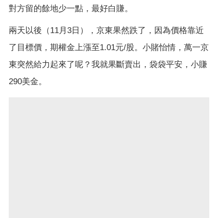
對方留的餘地少一點，最好白賺。
兩天以後（
11
月
3
日），京東果然跌了，因為價格靠近
了目標價，期權金上漲至
1.01
元
/
股。小賭怡情，萬一京
東突然給力起來了呢？我就果斷賣出，袋袋平安，小賺
290
美金。