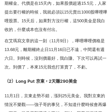
期權金。代價是在
15
天內，如果股價超過
15.5
元，人家
提出要行權的時候，我就必須以
15
元賣出
1000
股嗶哩嗶
哩股票。
15
天后，如果對方沒行權，這
500
美金是我白
收的，什麼成本也沒有付出。
在艾瑪寫文章的這一刻（
11
月
9
日），嗶哩嗶哩價格是
13.68
元，離期權終止日
11
月
16
日已不遠，中間還有週
六日。到時候，沒到價最好，我白賺。下次可以再試一
次。到價了，本來
15
元我也打算賣了，不虧。
2
Long Put
2
290
（
）
京東，
天賺
美金
11
月
1
日，京東走勢不錯，漲到
25
元美金。我對京東的
情況不樂觀
——
強子哥的事兒，不知道什麼時候會再爆