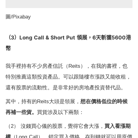
圖
/Pixabay
3
Long Call & Short Put
6
5600
（
）
領展，
天斬獲
港
幣
我手裡持有不少房產信託（
Reits
），在我的書裡，也
特別推薦這類投資產品。可以跟隨樓市漲跌又能收租，
還有股票的流動性。是非常好的房地產投資替代品。
想在價格低位的時候
其中，持有的
Reits
大頭是領展，
再補一些貨。
買貨涉及以下兩類：
買入看漲期
（
2
）
沒錢買心儀的股票，覺得它會大漲，
權
（
Long Call
），鎖定買入價格，存到錢就可以用原價