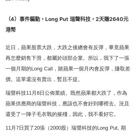
4
Long Put
2
2640
（
）事件驅動，
瑞聲科技，
天賺
元
港幣
近日，蘋果股票大跌，大跌之後總會有反彈，畢竟蘋果
再怎麼銷售下滑，都屬於頭部企業。所以，我下了一張
一個月期的
Long Call
，賭蘋果一個月內會反彈，賺取差
價。這單還沒有賣出，暫且不提。
瑞聲科技
11
月
8
日公佈業績。既然蘋果都大跌了，作為
蘋果供應商的瑞聲科技，應該也不會好到哪裡去。況且
還受了一陣子毛衣戰的摧殘，因此，我不看好它。
11
月
7
日買了
20
張（
2000
股）瑞聲科技的
Long Put,
期