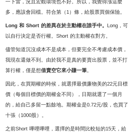
一下雷，況且宏觀環境也不好。所以，我覺得漲這麼
多，應該會回檔。符合第（
1
）條，給股票買個保險。
Long
和
Short
的差異在於主動權在誰手中。
Long
，可
以自行決定是否行權。
Short
的主動權在對方。
儘管知道沉沒成本不是成本，但要完全不考慮成本價，
我現在還做不到。由於我不是真的要賣出股票，並不打
借賣空它來小賺一筆
算行權，僅是想
。
因此，在買期權的時候，就選擇最價廉物美的
22
元目標
價（每個目標價的期權金不同），日期就選了一個月
的，給自己多留一點餘地。期權金是
0.72
元
/
股，也買了
十張（
1000
股）。
之前
Short
嗶哩嗶哩，選擇的是時間比較短的
15
天，給