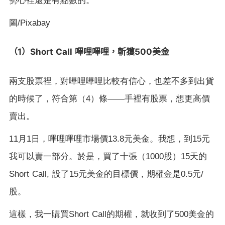
勢心裡還是有點數的。
圖
/Pixabay
1
Short Call
500
（
）
嗶哩嗶哩，斬獲
美金
兩支股票裡，對嗶哩嗶哩比較有信心，也差不多到出貨
的時候了，符合第（
4
）條
——
手裡有股票，想更高價
賣出。
11
月
1
日，嗶哩嗶哩市場價
13.8
元美金。我想，到
15
元
我可以賣一部分。於是，買了十張（
1000
股）
15
天的
Short Call,
設了
15
元美金的目標價，期權金是
0.5
元
/
股。
這樣，我一購買
Short Call
的期權，就收到了
500
美金的