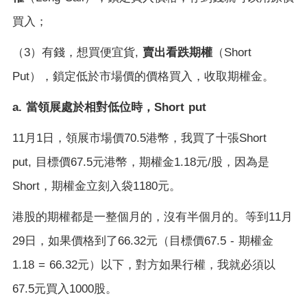
買入；
（
3
）有錢，想買便宜貨
,
賣出看跌期權
（
Short
Put
），鎖定低於市場價的價格買入，收取期權金。
a.
當領展處於相對低位時，
Short put
11
月
1
日，領展市場價
70.5
港幣，我買了十張
Short
put,
目標價
67.5
元港幣，期權金
1.18
元
/
股，因為是
Short
，期權金立刻入袋
1180
元。
港股的期權都是一整個月的，沒有半個月的。等到
11
月
29
日，如果價格到了
66.32
元（目標價
67.5 -
期權金
1.18 = 66.32
元）以下，對方如果行權，我就必須以
67.5
元買入
1000
股。