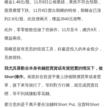
權金
1.48
元
/
股。
11
月
8
日公佈業績，果然不符合預期，
股票應聲下跌。
11
月
9
日賣出期權的時候，期權金已漲
到
2.8
元
/
股。此役僅兩天，獲益
2640
元港幣。
此外，零零散散也做了些操作。
11
月至今，總共
9
天，
獲益兩倍。
期權是挺有意思的投資工具，好處是投入的本金很少，
見效很快。
我尤其喜歡在本身有錢想買貨或有貨想賣的情況下，做
Short
操作。
相當於在投資平臺上掛個限價買單或者賣
單，接下來等就行了。等到對方行權，就完成買賣目
標，等不到就賺點零花錢。
要注意的是千萬不要在沒錢時
Short Put,
沒貨時
Short