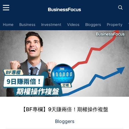
Home
Business
Investment
Videos
Bloggers
Property
【BF專欄】9天賺兩倍！期權操作複盤
Bloggers