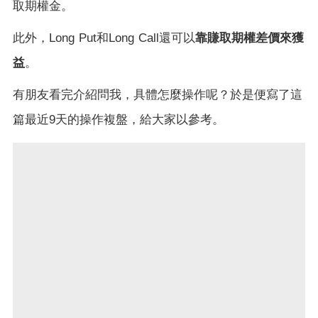
取期權金。
靠賺取期權差價來獲
此外，
Long Put
和
Long Call
還可以
益
。
有朋友看完介紹問我，具體怎麼操作呢？於是便寫了這
篇最近
9
天的操作複盤，給大家以參考。