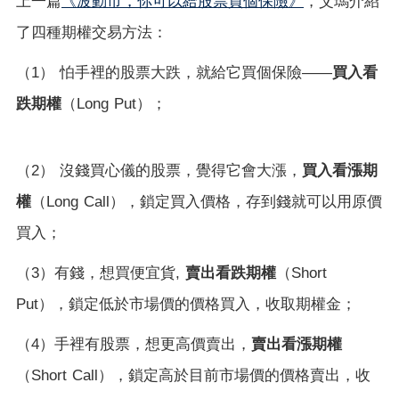
《波動市，你可以給股票買個保險》
上一篇
，艾瑪介紹
了四種期權交易方法：
（
1
）
怕手裡的股票大跌，就給它買個保險
——
買入看
跌期權
（
Long Put
）；
買入看漲期
（
2
）
沒錢買心儀的股票，覺得它會大漲，
權
（
Long Call
），鎖定買入價格，存到錢就可以用原價
買入；
（
3
）有錢，想買便宜貨
,
賣出看跌期權
（
Short
Put
），鎖定低於市場價的價格買入，收取期權金；
賣出看漲期權
（
4
）手裡有股票，想更高價賣出，
（
Short Call
），鎖定高於目前市場價的價格賣出，收