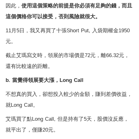
使用這個策略的前提是你必須有足夠的錢，而且
因此，
這個價格你可以接受，否則風險就很大。
11
月
5
日，我又再買了十張
Short Put,
入袋期權金
1950
元。
截止艾瑪寫文時，領展的市場價是
72
元，離
66.32
元，
還有比較遠的距離。
b.
當覺得領展要大漲，
Long Call
不想真的買入，卻想投入較少的金額，賺到差價收益，
就
Long Call
。
艾瑪買了點
Long Call,
但是持有了
5
天，股價沒反應，
就平出了，僅賺
20
元。