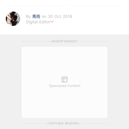
By
喬雨
on 30 Oct 2018
Digital Editor
喜歡以基本分析來評估企業質素，著重投資成長股，謀求以倍計的
回報；專注科技及商業新聞，喜歡訪談創業者，聆聽他們的創業故
ADVERTISEMENT
事。
Sponsored Content
CONTINUE READING