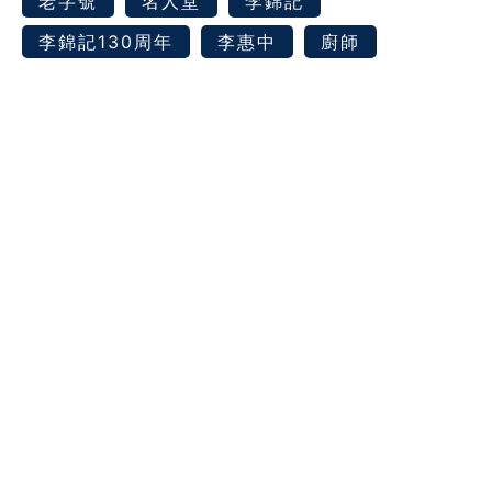
老字號
名人堂
李錦記
李錦記130周年
李惠中
廚師