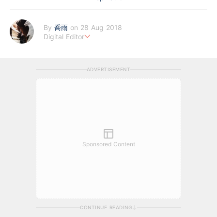
By
喬雨
on 28 Aug 2018
Digital Editor
喜歡以基本分析來評估企業質素，著重投資成長股，謀求以倍計的
回報；專注科技及商業新聞，喜歡訪談創業者，聆聽他們的創業故
ADVERTISEMENT
事。
Sponsored Content
CONTINUE READING