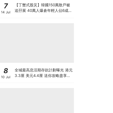
7
【丁蟹式股災】韓國150萬散戶被
追孖展 40萬人爆倉年輕人佔6成
14 Jul
槓桿ETF成導火線 散戶慘輸逾百億
3大原因
8
全城最高息活期存款計劃曝光 港元
3.3厘 美元4.4厘 送你攻略盡享高
10 Jul
息