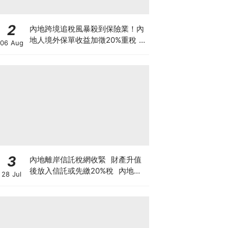
2
內地跨境追稅風暴殺到保險業！內
地人境外保單收益加徵20%重稅 保
06 Aug
誠友邦股價急瀉逾6% 監管風暴下
一步直撲港樓？
3
內地離岸信託稅網收緊 財產升值
後放入信託或先繳20%稅 內地富
28 Jul
豪及香港有何影響？