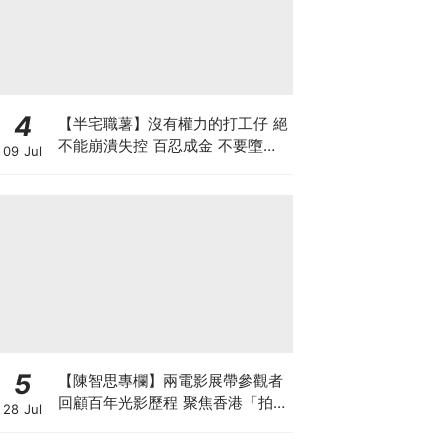
4
【半宅職薯】沒有權力的打工仔 絕
不能崩潰失控 百忍成金 不要墮入
09 Jul
上司的激將法陷阱
5
【陳智思專欄】兩電影展帶參觀者
回顧百年光影歷程 聚焦香港「拍住
28 Jul
上」精神及珍貴電影文物