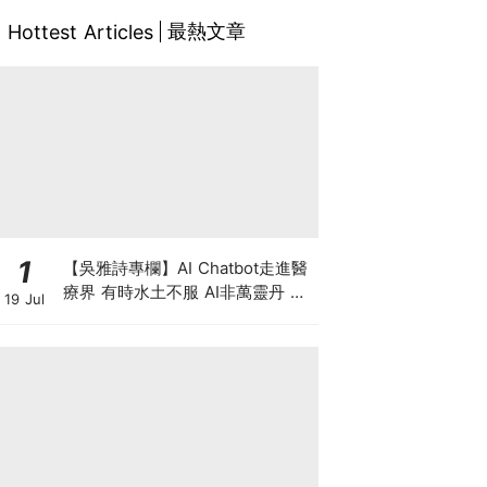
最熱文章
Hottest Articles
1
【吳雅詩專欄】AI Chatbot走進醫
療界 有時水土不服 AI非萬靈丹 是
19 Jul
效率救星還是精準陷阱？