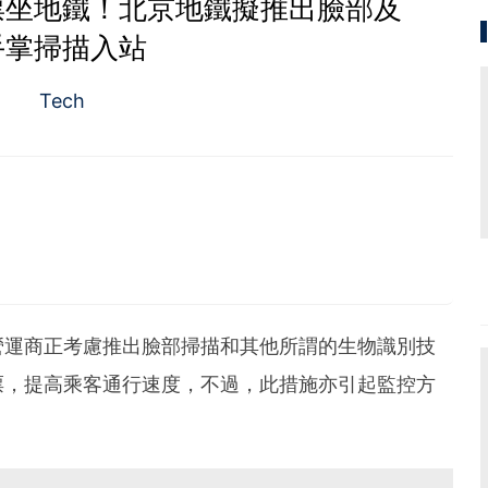
票坐地鐵！北京地鐵擬推出臉部及
手掌掃描入站
Tech
質素，著重投資成長股，謀求以倍計的回報；專注科技
者，聆聽他們的創業故事。
營運商正考慮推出臉部掃描和其他所謂的生物識別技
票，提高乘客通行速度，不過，此措施亦引起監控方