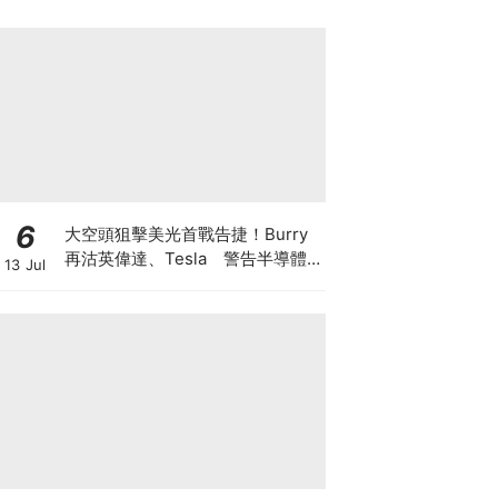
6
大空頭狙擊美光首戰告捷！Burry
再沽英偉達、Tesla 警告半導體
13 Jul
美股恐回調三成 AI牛市見頂還是升
浪中場休息？