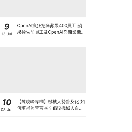
9
OpenAI瘋狂挖角蘋果400員工 蘋
果控告前員工及OpenAI盜商業機
13 Jul
密 馬斯克暗示奧特曼或遭刑事調
查?
10
【陳曉峰專欄】機械人勢普及化 如
何填補監管盲區？倡設機械人自願
08 Jul
登記制 擁抱AI藍海 以制度護航