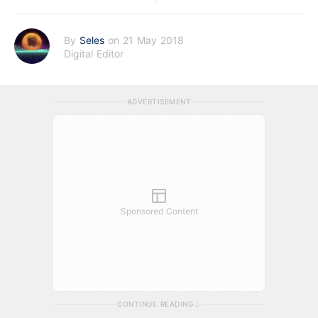
By
Seles
on 21 May 2018
Digital Editor
ADVERTISEMENT
Sponsored Content
CONTINUE READING