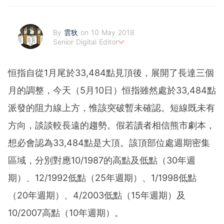
By
雲狄
on 10 May 2018
Senior Digital Editor
江恩理論、週期及宏觀經濟愛好者，擅寫指數及大、中型
股。
恒指自從1月尾於33,484點見頂後，展開了長達三個
月的調整，今天（5月10日）恒指雖然處於33,484點
派發的阻力線上方，惟該突破暫未確認。短線既未有
方向，談談較長遠的趨勢。假若讀者相信熊市劇本，
想必會認為33,484點是大頂。該頂部位處週期密集
區域，分別對應10/1987的高點及低點（30年週
期）、12/1992低點（25年週期）、1/1998低點
（20年週期）、4/2003低點（15年週期）及
10/2007高點（10年週期）。