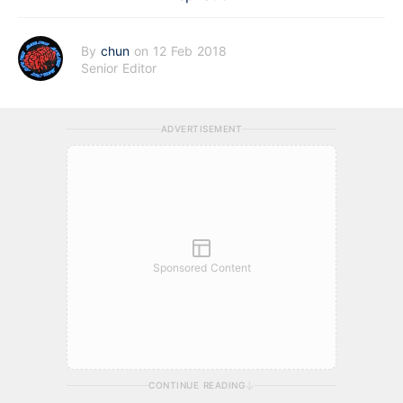
By
chun
on 12 Feb 2018
Senior Editor
ADVERTISEMENT
Sponsored Content
CONTINUE READING